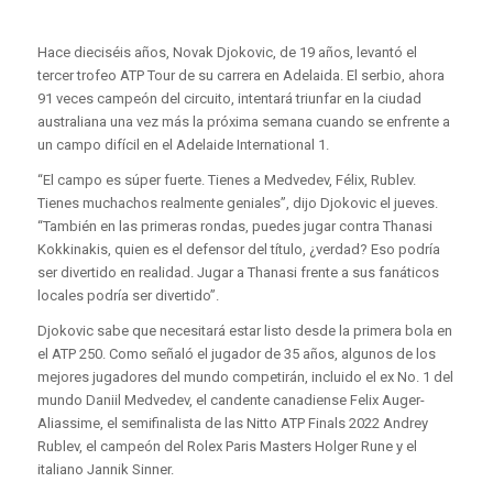
Hace dieciséis años, Novak Djokovic, de 19 años, levantó el
tercer trofeo ATP Tour de su carrera en Adelaida. El serbio, ahora
91 veces campeón del circuito, intentará triunfar en la ciudad
australiana una vez más la próxima semana cuando se enfrente a
un campo difícil en el Adelaide International 1.
“El campo es súper fuerte. Tienes a Medvedev, Félix, Rublev.
Tienes muchachos realmente geniales”, dijo Djokovic el jueves.
“También en las primeras rondas, puedes jugar contra Thanasi
Kokkinakis, quien es el defensor del título, ¿verdad? Eso podría
ser divertido en realidad. Jugar a Thanasi frente a sus fanáticos
locales podría ser divertido”.
Djokovic sabe que necesitará estar listo desde la primera bola en
el ATP 250. Como señaló el jugador de 35 años, algunos de los
mejores jugadores del mundo competirán, incluido el ex No. 1 del
mundo Daniil Medvedev, el candente canadiense Felix Auger-
Aliassime, el semifinalista de las Nitto ATP Finals 2022 Andrey
Rublev, el campeón del Rolex Paris Masters Holger Rune y el
italiano Jannik Sinner.