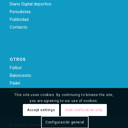
Diario Digital deportivo
Periodistas
Publicidad
Contacto
OTROS
Fútbol
Baloncesto
Pádel
Ténis
This site uses cookies. By continuing to browse the site,
you are agreeing to our use of cookies.
Accept settings
Hide notification only
Configuración general
© Copyright - Interdeportes(R)