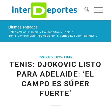
Últimas entradas
Usted está aquí:
Inicio
/
Polideportivo
/
Tenis
/
Tenis: Djokovic Listo Para Adelaide: ‘El Campo Es Súper Fuerte&#...
POLIDEPORTIVO
,
TENIS
TENIS: DJOKOVIC LISTO
PARA ADELAIDE: ‘EL
CAMPO ES SÚPER
FUERTE’