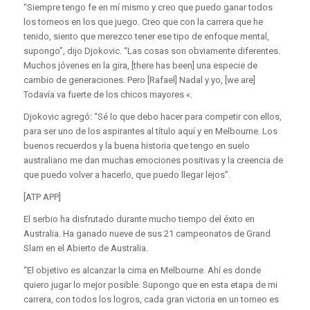
“Siempre tengo fe en mí mismo y creo que puedo ganar todos
los torneos en los que juego. Creo que con la carrera que he
tenido, siento que merezco tener ese tipo de enfoque mental,
supongo”, dijo Djokovic. “Las cosas son obviamente diferentes.
Muchos jóvenes en la gira, [there has been] una especie de
cambio de generaciones. Pero [Rafael] Nadal y yo, [we are]
Todavía va fuerte de los chicos mayores «.
Djokovic agregó: “Sé lo que debo hacer para competir con ellos,
para ser uno de los aspirantes al título aquí y en Melbourne. Los
buenos recuerdos y la buena historia que tengo en suelo
australiano me dan muchas emociones positivas y la creencia de
que puedo volver a hacerlo, que puedo llegar lejos”.
[ATP APP]
El serbio ha disfrutado durante mucho tiempo del éxito en
Australia. Ha ganado nueve de sus 21 campeonatos de Grand
Slam en el Abierto de Australia.
“El objetivo es alcanzar la cima en Melbourne. Ahí es donde
quiero jugar lo mejor posible. Supongo que en esta etapa de mi
carrera, con todos los logros, cada gran victoria en un torneo es