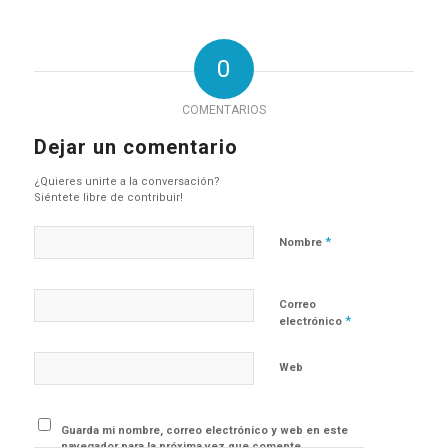
0
COMENTARIOS
Dejar un comentario
¿Quieres unirte a la conversación?
Siéntete libre de contribuir!
*
Nombre
Correo
*
electrónico
Web
Guarda mi nombre, correo electrónico y web en este
navegador para la próxima vez que comente.