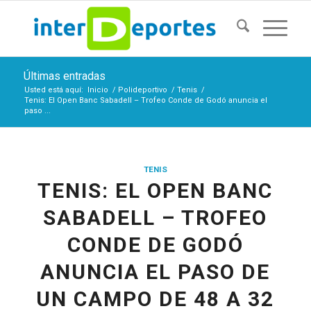
Últimas entradas
Usted está aquí:
Inicio
/
Polideportivo
/
Tenis
/
Tenis: El Open Banc Sabadell – Trofeo Conde de Godó anuncia el
paso ...
TENIS
TENIS: EL OPEN BANC
SABADELL – TROFEO
CONDE DE GODÓ
ANUNCIA EL PASO DE
UN CAMPO DE 48 A 32