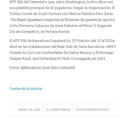
ATP 500 del Calendario que, salvo Washington, todos ellos con
una plantilla principal de 32 jugadores. Según la Organización, El
Trofeo Conde de Godó Contará con Menos Partidos Pero Serán
“De Mayor Igualdad y Espectáculo”
Además de garantizar que los
Ocho Primeros Cabezas de Serie Debuten el Primer O Segundo
Día de Competión, en Primera Ronda.
El ATP 500 de Barcelona Disputará Su 72ª Edición del 12 al 20 De
Abril en las Instalaciones del Real Club de Tenis Barcelona-1899 Y
CUenta Ya Con Las Confenderás de Carlos Alcaraz y El Noruego
Casper Ruud, que Defenderá El Título Conseguido en 2024.
Fotos: @Barcelona Open Banc Sabadell.
Fuente de la Noticia
/
/
ENERO 24, 2025
0 COMENTARIOS
POR
INTERDEPORTES75