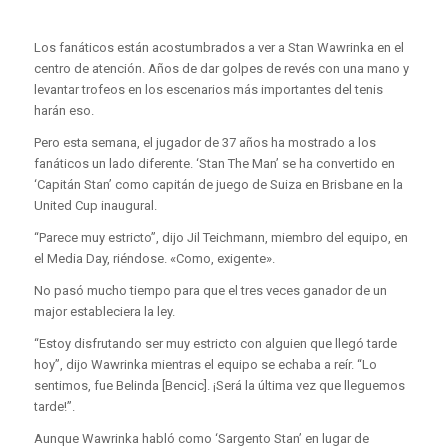
Los fanáticos están acostumbrados a ver a Stan Wawrinka en el
centro de atención. Años de dar golpes de revés con una mano y
levantar trofeos en los escenarios más importantes del tenis
harán eso.
Pero esta semana, el jugador de 37 años ha mostrado a los
fanáticos un lado diferente. ‘Stan The Man’ se ha convertido en
‘Capitán Stan’ como capitán de juego de Suiza en Brisbane en la
United Cup inaugural.
“Parece muy estricto”, dijo Jil Teichmann, miembro del equipo, en
el Media Day, riéndose. «Como, exigente».
No pasó mucho tiempo para que el tres veces ganador de un
major estableciera la ley.
“Estoy disfrutando ser muy estricto con alguien que llegó tarde
hoy”, dijo Wawrinka mientras el equipo se echaba a reír. “Lo
sentimos, fue Belinda [Bencic]. ¡Será la última vez que lleguemos
tarde!”.
Aunque Wawrinka habló como ‘Sargento Stan’ en lugar de