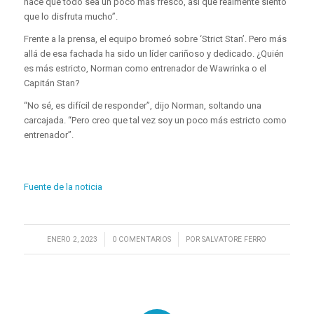
hace que todo sea un poco más fresco, así que realmente siento
que lo disfruta mucho”.
Frente a la prensa, el equipo bromeó sobre ‘Strict Stan’. Pero más
allá de esa fachada ha sido un líder cariñoso y dedicado. ¿Quién
es más estricto, Norman como entrenador de Wawrinka o el
Capitán Stan?
“No sé, es difícil de responder”, dijo Norman, soltando una
carcajada. “Pero creo que tal vez soy un poco más estricto como
entrenador”.
Fuente de la noticia
/
/
ENERO 2, 2023
0 COMENTARIOS
POR
SALVATORE FERRO