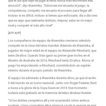
que el día que deje de jugar al tenis nunca más encontraré esa
emoción”, dijo Wawrinka. “Entonces me encanta el juego, la
competencia, competir, me encanta el proceso para llegar allí.
Incluso si es difícil, incluso si tienes que esforzarte, día a día creo
que es algo que realmente disfruto, mejorar, estar en mi mejor
nivel y competir al más alto nivel”.
[ATP APP]
Los compañeros de equipo de Wawrinka crecieron viéndolo
competir en la cima del tenis mundial. Además de Wawrinka, el
jugador de mayor edad en el equipo es Alexander Ritschard, que
tiene 28 años. Cuando Stan ganó su primer gran trofeo en el
Abierto de Australia de 2014, Ritschard tenía 20 años. Ahora, el
juego ha empoderado a Ritschard, convirtiéndolo en capitán
interino durante el propio partido de Wawrinka. .
El equipo ha admirado a Wawrinka durante años, ya que el ex No.
3 del mundo es un ícono nacional. Junto con Roger Federer, llevó
a Suiza a la gloria de la Copa Davis en 2014. Ese momento
todavía está grabado en la memoria de Marc-Andrea Huesler.
“Vi los dobles completos allí y me sorprendió cómo ambos
jugaban, cómo competían ellos mismos y toda la energía en ese