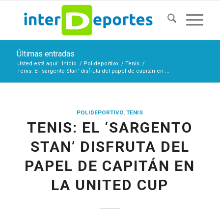
Últimas entradas
Usted está aquí:
Inicio
/
Polideportivo
/
Tenis
/
Tenis: El ‘sargento Stan’ disfruta del papel de capitán en ...
POLIDEPORTIVO
,
TENIS
TENIS: EL ‘SARGENTO
STAN’ DISFRUTA DEL
PAPEL DE CAPITÁN EN
LA UNITED CUP