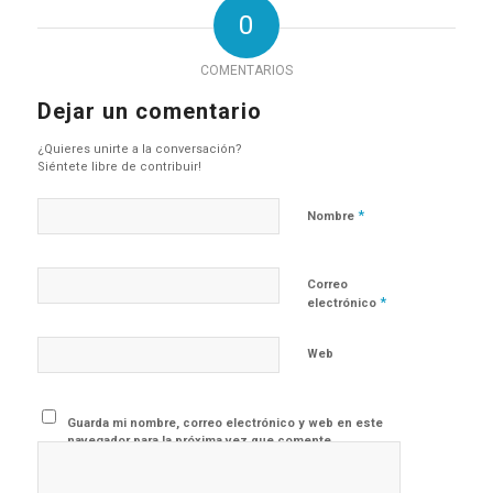
0
COMENTARIOS
Dejar un comentario
¿Quieres unirte a la conversación?
Siéntete libre de contribuir!
*
Nombre
Correo
*
electrónico
Web
Guarda mi nombre, correo electrónico y web en este
navegador para la próxima vez que comente.