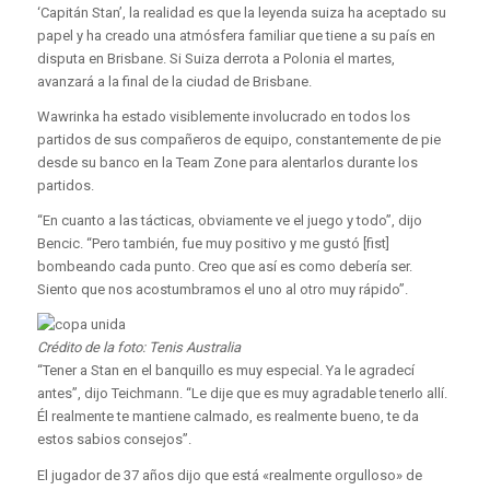
‘Capitán Stan’, la realidad es que la leyenda suiza ha aceptado su
papel y ha creado una atmósfera familiar que tiene a su país en
disputa en Brisbane. Si Suiza derrota a Polonia el martes,
avanzará a la final de la ciudad de Brisbane.
Wawrinka ha estado visiblemente involucrado en todos los
partidos de sus compañeros de equipo, constantemente de pie
desde su banco en la Team Zone para alentarlos durante los
partidos.
“En cuanto a las tácticas, obviamente ve el juego y todo”, dijo
Bencic. “Pero también, fue muy positivo y me gustó [fist]
bombeando cada punto. Creo que así es como debería ser.
Siento que nos acostumbramos el uno al otro muy rápido”.
Crédito de la foto: Tenis Australia
“Tener a Stan en el banquillo es muy especial. Ya le agradecí
antes”, dijo Teichmann. “Le dije que es muy agradable tenerlo allí.
Él realmente te mantiene calmado, es realmente bueno, te da
estos sabios consejos”.
El jugador de 37 años dijo que está «realmente orgulloso» de