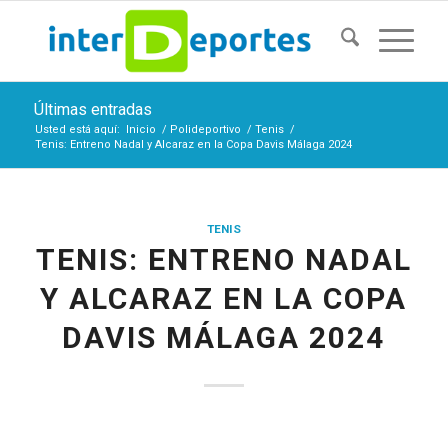
Últimas entradas
Usted está aquí:
Inicio
/
Polideportivo
/
Tenis
/
Tenis: Entreno Nadal y Alcaraz en la Copa Davis Málaga 2024
TENIS
TENIS: ENTRENO NADAL
Y ALCARAZ EN LA COPA
DAVIS MÁLAGA 2024