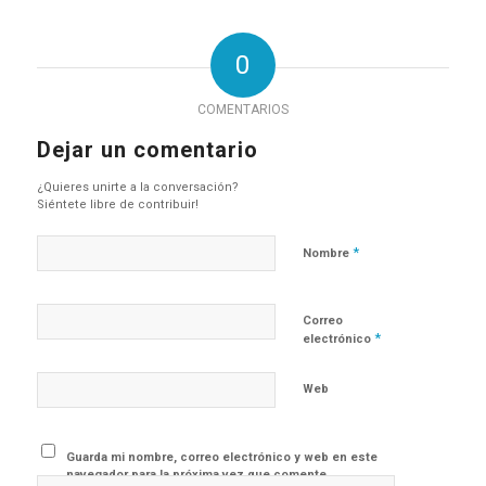
0
COMENTARIOS
Dejar un comentario
¿Quieres unirte a la conversación?
Siéntete libre de contribuir!
*
Nombre
Correo
*
electrónico
Web
Guarda mi nombre, correo electrónico y web en este
navegador para la próxima vez que comente.