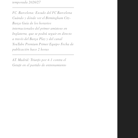
temporada 2026/27
FC. Barcelona: Escudo del FC Barcelona
Cuándo y dónde ver el Birmingham City-
Barça Guía de los horarios
internacionales del primer amistoso en
Inglaterra, que se podrá seguir en directo
a través del Barça Play y del canal
YouTube Premium Primer Equipo Fecha de
publicación hace 2 horas
AT. Madrid: Triunfo por 4-1 contra el
Getafe en el partido de entrenamiento