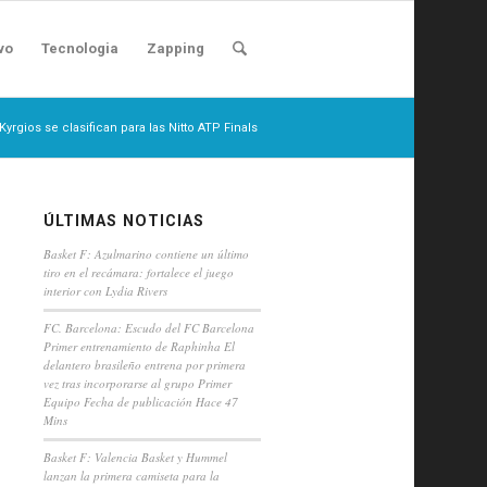
vo
Tecnologia
Zapping
Kyrgios se clasifican para las Nitto ATP Finals
ÚLTIMAS NOTICIAS
Basket F: Azulmarino contiene un último
tiro en el recámara: fortalece el juego
interior con Lydia Rivers
FC. Barcelona: Escudo del FC Barcelona
Primer entrenamiento de Raphinha El
delantero brasileño entrena por primera
vez tras incorporarse al grupo Primer
Equipo Fecha de publicación Hace 47
Mins
Basket F: Valencia Basket y Hummel
lanzan la primera camiseta para la