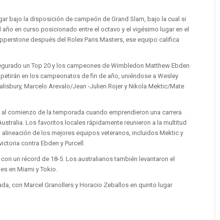
gar bajo la disposición de campeón de Grand Slam, bajo la cual si
año en curso posicionado entre el octavo y el vigésimo lugar en el
perstone después del Rolex Paris Masters, ese equipo califica
asegurado un Top 20 y los campeones de Wimbledon Matthew Ebden
mpetirán en los campeonatos de fin de año, uniéndose a Wesley
isbury, Marcelo Arevalo/Jean -Julien Rojer y Nikola Mektic/Mate
n al comienzo de la temporada cuando emprendieron una carrera
Australia. Los favoritos locales rápidamente reunieron a la multitud
 alineación de los mejores equipos veteranos, incluidos Mektic y
victoria contra Ebden y Purcell.
, con un récord de 18-5. Los australianos también levantaron el
les en Miami y Tokio.
ada, con Marcel Granollers y Horacio Zeballos en quinto lugar