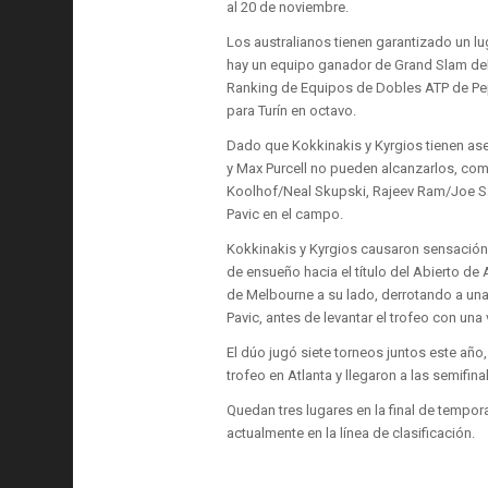
al 20 de noviembre.
Los australianos tienen garantizado un lu
hay un equipo ganador de Grand Slam del 
Ranking de Equipos de Dobles ATP de Pep
para Turín en octavo.
Dado que Kokkinakis y Kyrgios tienen 
y Max Purcell no pueden alcanzarlos, co
Koolhof/Neal Skupski, Rajeev Ram/Joe Sal
Pavic en el campo.
Kokkinakis y Kyrgios causaron sensació
de ensueño hacia el título del Abierto de 
de Melbourne a su lado, derrotando a una
Pavic, antes de levantar el trofeo con una 
El dúo jugó siete torneos juntos este año
trofeo en Atlanta y llegaron a las semifina
Quedan tres lugares en la final de tempor
actualmente en la línea de clasificación.