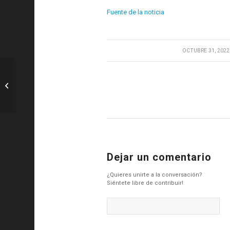
Fuente de la noticia
/
OCTUBRE 31, 2022
Tenis: De regreso del borde, Simon
vive con Paris Victory
Dejar un comentario
¿Quieres unirte a la conversación?
Siéntete libre de contribuir!