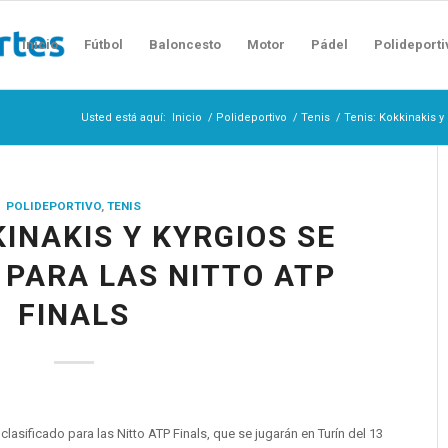
Inicio
Fútbol
Baloncesto
Motor
Pádel
Polideporti
Usted está aquí:
Inicio
/
Polideportivo
/
Tenis
/
Tenis: Kokkinakis y 
POLIDEPORTIVO
,
TENIS
KINAKIS Y KYRGIOS SE
 PARA LAS NITTO ATP
FINALS
lasificado para las Nitto ATP Finals, que se jugarán en Turín del 13