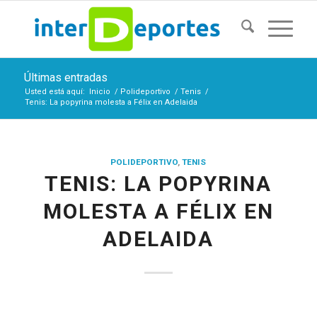
Últimas entradas
Usted está aquí:
Inicio
/
Polideportivo
/
Tenis
/
Tenis: La popyrina molesta a Félix en Adelaida
POLIDEPORTIVO
,
TENIS
TENIS: LA POPYRINA
MOLESTA A FÉLIX EN
ADELAIDA