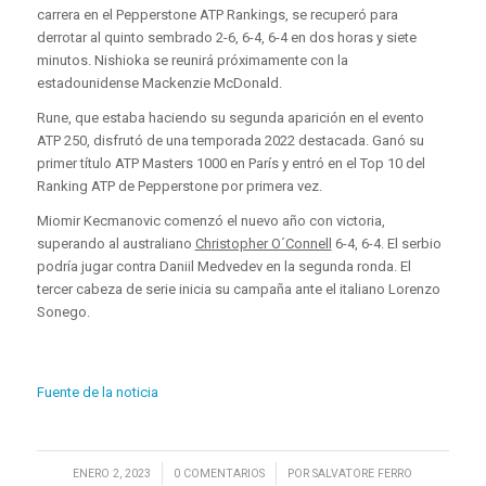
carrera en el Pepperstone ATP Rankings, se recuperó para
derrotar al quinto sembrado 2-6, 6-4, 6-4 en dos horas y siete
minutos. Nishioka se reunirá próximamente con la
estadounidense Mackenzie McDonald.
Rune, que estaba haciendo su segunda aparición en el evento
ATP 250, disfrutó de una temporada 2022 destacada. Ganó su
primer título ATP Masters 1000 en París y entró en el Top 10 del
Ranking ATP de Pepperstone por primera vez.
Miomir Kecmanovic comenzó el nuevo año con victoria,
superando al australiano
Christopher O´Connell
6-4, 6-4. El serbio
podría jugar contra Daniil Medvedev en la segunda ronda. El
tercer cabeza de serie inicia su campaña ante el italiano Lorenzo
Sonego.
Fuente de la noticia
/
/
ENERO 2, 2023
0 COMENTARIOS
POR
SALVATORE FERRO