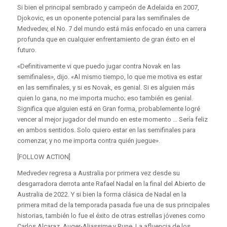
Si bien el principal sembrado y campeón de Adelaida en 2007,
Djokovic, es un oponente potencial para las semifinales de
Medvedev, el No. 7 del mundo está más enfocado en una carrera
profunda que en cualquier enfrentamiento de gran éxito en el
futuro.
«Definitivamente vi que puedo jugar contra Novak en las
semifinales», dijo. «Al mismo tiempo, lo que me motiva es estar
en las semifinales, y si es Novak, es genial. Si es alguien más
quien lo gana, no me importa mucho; eso también es genial.
Significa que alguien está en Gran forma, probablemente logré
vencer al mejor jugador del mundo en este momento … Sería feliz
en ambos sentidos. Solo quiero estar en las semifinales para
comenzar, y no me importa contra quién juegue».
[FOLLOW ACTION]
Medvedev regresa a Australia por primera vez desde su
desgarradora derrota ante Rafael Nadal en la final del Abierto de
Australia de 2022. Y si bien la forma clásica de Nadal en la
primera mitad de la temporada pasada fue una de sus principales
historias, también lo fue el éxito de otras estrellas jóvenes como
Carlos Alcaraz, Auger-Aliassime y Rune. La afluencia de los