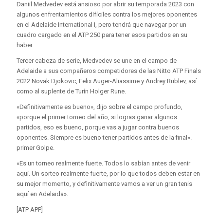
Daniil Medvedev está ansioso por abrir su temporada 2023 con
algunos enfrentamientos difíciles contra los mejores oponentes
en el Adelaide International I, pero tendrá que navegar por un
cuadro cargado en el ATP 250 para tener esos partidos en su
haber.
Tercer cabeza de serie, Medvedev se une en el campo de
Adelaide a sus compañeros competidores de las Nitto ATP Finals
2022 Novak Djokovic, Felix Auger-Aliassime y Andrey Rublev, así
como al suplente de Turín Holger Rune.
«Definitivamente es bueno», dijo sobre el campo profundo,
«porque el primer torneo del año, si logras ganar algunos
partidos, eso es bueno, porque vas a jugar contra buenos
oponentes. Siempre es bueno tener partidos antes de la final».
primer Golpe.
«Es un torneo realmente fuerte. Todos lo sabían antes de venir
aquí. Un sorteo realmente fuerte, por lo que todos deben estar en
su mejor momento, y definitivamente vamos a ver un gran tenis
aquí en Adelaida».
[ATP APP]