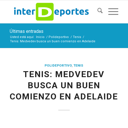
Últimas entradas
Usted está aquí:
Inicio
/
Polideportivo
/
Tenis
/
Tenis: Medvedev busca un buen comienzo en Adelaide
POLIDEPORTIVO
,
TENIS
TENIS: MEDVEDEV
BUSCA UN BUEN
COMIENZO EN ADELAIDE