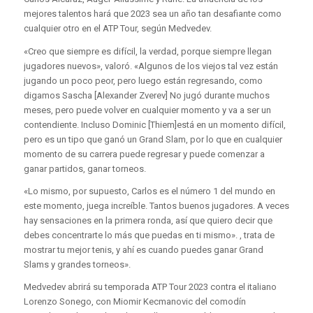
mejores talentos hará que 2023 sea un año tan desafiante como
cualquier otro en el ATP Tour, según Medvedev.
«Creo que siempre es difícil, la verdad, porque siempre llegan
jugadores nuevos», valoró. «Algunos de los viejos tal vez están
jugando un poco peor, pero luego están regresando, como
digamos Sascha [Alexander Zverev] No jugó durante muchos
meses, pero puede volver en cualquier momento y va a ser un
contendiente. Incluso Dominic [Thiem]está en un momento difícil,
pero es un tipo que ganó un Grand Slam, por lo que en cualquier
momento de su carrera puede regresar y puede comenzar a
ganar partidos, ganar torneos.
«Lo mismo, por supuesto, Carlos es el número 1 del mundo en
este momento, juega increíble. Tantos buenos jugadores. A veces
hay sensaciones en la primera ronda, así que quiero decir que
debes concentrarte lo más que puedas en ti mismo». , trata de
mostrar tu mejor tenis, y ahí es cuando puedes ganar Grand
Slams y grandes torneos».
Medvedev abrirá su temporada ATP Tour 2023 contra el italiano
Lorenzo Sonego, con Miomir Kecmanovic del comodín