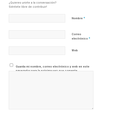
¿Quieres unirte a la conversación?
Siéntete libre de contribuir!
*
Nombre
Correo
*
electrónico
Web
Guarda mi nombre, correo electrónico y web en este
navegador para la próxima vez que comente.