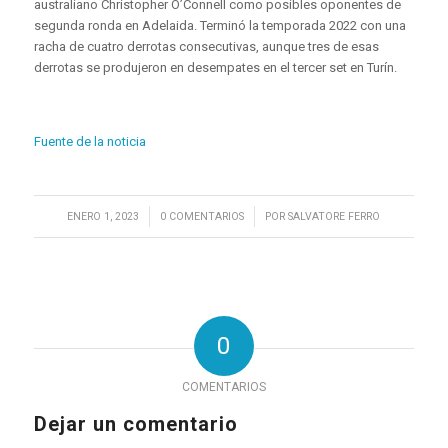
australiano Christopher O’Connell como posibles oponentes de
segunda ronda en Adelaida. Terminó la temporada 2022 con una
racha de cuatro derrotas consecutivas, aunque tres de esas
derrotas se produjeron en desempates en el tercer set en Turín.
Fuente de la noticia
/
/
ENERO 1, 2023
0 COMENTARIOS
POR
SALVATORE FERRO
0
COMENTARIOS
Dejar un comentario