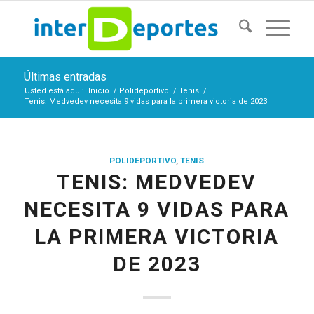
Últimas entradas
Usted está aquí:
Inicio
/
Polideportivo
/
Tenis
/
Tenis: Medvedev necesita 9 vidas para la primera victoria de 2023
POLIDEPORTIVO
,
TENIS
TENIS: MEDVEDEV
NECESITA 9 VIDAS PARA
LA PRIMERA VICTORIA
DE 2023