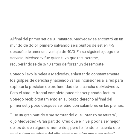
Al final del primer set de 81 minutos, Medvedev se encontró en un
mundo de dolor, primero salvando seis puntos de set en 4-5
después de tener una ventaja de 40/0. En su siguiente juego de
servicio, Medvedev fue quien tuvo que recuperarse,
recuperándose de 0/40 antes de forzar un desempate.
Sonego llevó la pelea a Medvedev, aplastando constantemente
los golpes de derecha y haciendo varias incursiones a la red para
explotar la posición de profundidad de la cancha de Medvedev.
Pero el ataque frontal completo puede haber pasado factura.
Sonego recibió tratamiento en su brazo derecho al final del
primer set y poco después se retiró con calambres en las piernas.
“Fue un gran partido y me sorprendió que Lorenzo se retirara”,
dijo Medvedev. «Gran partido. Creo que el nivel podría ser mejor
de los dos en algunos momentos, pero teniendo en cuenta que
es el primer combate del año, siento que fue una gran pelea”.