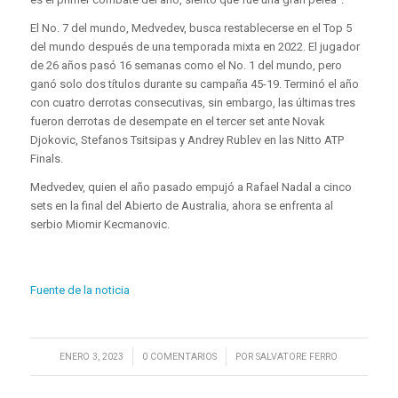
El No. 7 del mundo, Medvedev, busca restablecerse en el Top 5
del mundo después de una temporada mixta en 2022. El jugador
de 26 años pasó 16 semanas como el No. 1 del mundo, pero
ganó solo dos títulos durante su campaña 45-19. Terminó el año
con cuatro derrotas consecutivas, sin embargo, las últimas tres
fueron derrotas de desempate en el tercer set ante Novak
Djokovic, Stefanos Tsitsipas y Andrey Rublev en las Nitto ATP
Finals.
Medvedev, quien el año pasado empujó a Rafael Nadal a cinco
sets en la final del Abierto de Australia, ahora se enfrenta al
serbio Miomir Kecmanovic.
Fuente de la noticia
/
/
ENERO 3, 2023
0 COMENTARIOS
POR
SALVATORE FERRO