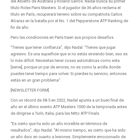
del Abierto de Australia y Roland Garros. Nadal busca su primer
título Rolex Paris Masters. Si el jugador de 36 años reclama el
título en París, recuperará terreno sobre su compatriota Carlos
Alcaraz en la batalla por el No. 1 del Pepperstone ATP Ranking de
fin de año.
Pero las condiciones en París traen sus propios desafíos.
“Tienes que tener confianza”, dijo Nadal. “Tienes que jugar
agresivo. Es una superficie que si no estás sirviendo bien, eso es
lo más difícil. Necesitas tener cosas automáticas como esta.
[serve], porque un par de errores, no es como la arcilla donde
puedes tener tiempo para volver. Si pierdes tu servicio, entonces
estás en un gran problema”.
[NEWSLETTER FORM]
Con un récord de 38-5 en 2022, Nadal apunta a un buen final de
año en el último evento ATP Masters 1000 de la temporada antes
de dirigirse a Turín, Italia, para las Nitto ATP Finals.
“Es cierto que ha sido un año increíble en términos de
resultados”, dijo Nadal. “Al mismo tiempo, es cierto que ha sido
un año duro en cuanto a lesiones. Simplemente emocionado de