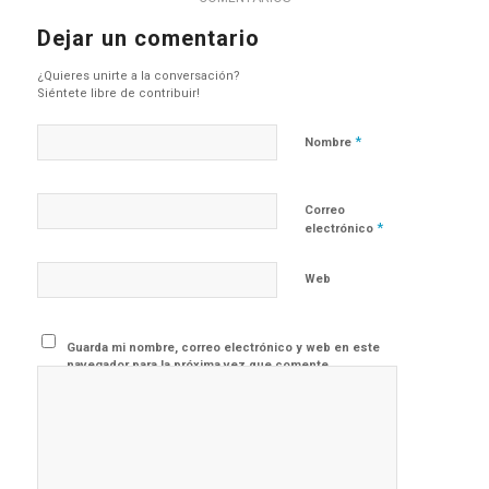
Dejar un comentario
¿Quieres unirte a la conversación?
Siéntete libre de contribuir!
*
Nombre
Correo
*
electrónico
Web
Guarda mi nombre, correo electrónico y web en este
navegador para la próxima vez que comente.