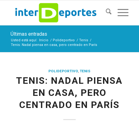
Últimas entradas
Usted está aquí:
Inicio
/
Polideportivo
/
Tenis
/
Tenis: Nadal piensa en casa, pero centrado en París
POLIDEPORTIVO
,
TENIS
TENIS: NADAL PIENSA
EN CASA, PERO
CENTRADO EN PARÍS