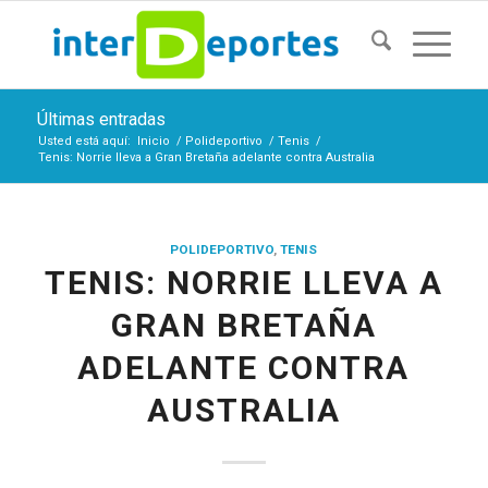
Últimas entradas
Usted está aquí:
Inicio
/
Polideportivo
/
Tenis
/
Tenis: Norrie lleva a Gran Bretaña adelante contra Australia
POLIDEPORTIVO
,
TENIS
TENIS: NORRIE LLEVA A
GRAN BRETAÑA
ADELANTE CONTRA
AUSTRALIA