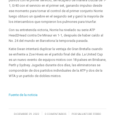
puntos con el primer servicio, se recuperó de manera crucial de 1-
1, 0/40 con el servicio en el primer set, ganando impulso desde
ese momento para tomar el control de el primer conjunto Norrie
luego obtuvo un quiebre en el segundo set y ganó la mayoría de
los intercambios que rompieron los pulmones para triunfar.
Con su entretenida victoria, Norrie ha nivelado su serie ATP
Head2Head contra De Minaur en 1-1, después de haber caído al
No. 24 del mundo en Barcelona la temporada pasada.
Katie Swan intentará duplicar la ventaja de Gran Bretaña cuando
se enfrente a Zoe Hives en el partido final del día. La United Cup
es un nuevo evento de equipos mixtos con 18 países en Brisbane,
Perth y Sydney. Jugadas durante dos días, las eliminatorias se
compondrán de dos partidos individuales de la ATP y dos de la
WTA y un partido de dobles mixtos.
Fuente de la noticia
/
/
DICIEMBRE 29, 2022
0 COMENTARIOS
POR
SALVATORE FERRO