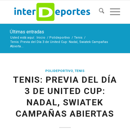
Últimas entradas
Usted está aquí:
Inicio
/
Polideportivo
/
Tenis
/
Tenis: Previa del Día 3 de United Cup: Nadal, Swiatek Campañas
Abierta...
POLIDEPORTIVO
,
TENIS
TENIS: PREVIA DEL DÍA
3 DE UNITED CUP:
NADAL, SWIATEK
CAMPAÑAS ABIERTAS