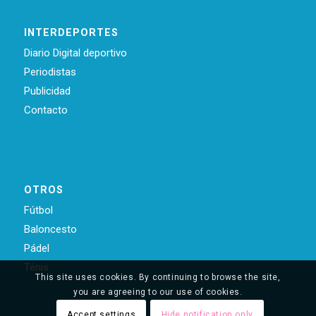
INTERDEPORTES
Diario Digital deportivo
Periodistas
Publicidad
Contacto
OTROS
Fútbol
Baloncesto
Pádel
Ténis
This site uses cookies. By continuing to browse the site,
you are agreeing to our use of cookies.
Accept settings
Hide notification only