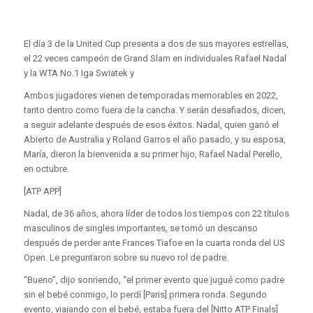
El día 3 de la United Cup presenta a dos de sus mayores estrellas,
el 22 veces campeón de Grand Slam en individuales Rafael Nadal
y la WTA No.1 Iga Swiatek y
Ambos jugadores vienen de temporadas memorables en 2022,
tanto dentro como fuera de la cancha. Y serán desafiados, dicen,
a seguir adelante después de esos éxitos. Nadal, quien ganó el
Abierto de Australia y Roland Garros el año pasado, y su esposa,
María, dieron la bienvenida a su primer hijo, Rafael Nadal Perello,
en octubre.
[ATP APP]
Nadal, de 36 años, ahora líder de todos los tiempos con 22 títulos
masculinos de singles importantes, se tomó un descanso
después de perder ante Frances Tiafoe en la cuarta ronda del US
Open. Le preguntaron sobre su nuevo rol de padre.
“Bueno”, dijo sonriendo, “el primer evento que jugué como padre
sin el bebé conmigo, lo perdí [Paris] primera ronda. Segundo
evento, viajando con el bebé, estaba fuera del [Nitto ATP Finals]