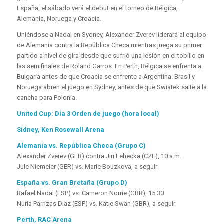
España, el sábado verá el debut en el torneo de Bélgica,
Alemania, Noruega y Croacia.
Uniéndose a Nadal en Sydney, Alexander Zverev liderará al equipo
de Alemania contra la República Checa mientras juega su primer
partido a nivel de gira desde que sufrió una lesión en el tobillo en
las semifinales de Roland Garros. En Perth, Bélgica se enfrenta a
Bulgaria antes de que Croacia se enfrente a Argentina. Brasil y
Noruega abren el juego en Sydney, antes de que Swiatek salte a la
cancha para Polonia.
United Cup: Día 3 Orden de juego (hora local)
Sídney, Ken Rosewall Arena
Alemania vs. República Checa (Grupo C)
Alexander Zverev (GER) contra Jiri Lehecka (CZE), 10 a.m.
Jule Niemeier (GER) vs. Marie Bouzkova, a seguir
España vs. Gran Bretaña (Grupo D)
Rafael Nadal (ESP) vs. Cameron Norrie (GBR), 15:30
Nuria Parrizas Diaz (ESP) vs. Katie Swan (GBR), a seguir
Perth, RAC Arena