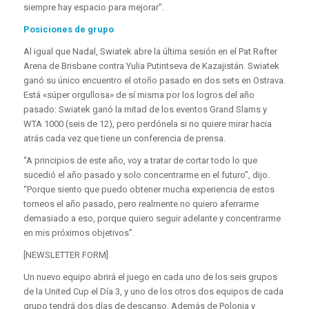
siempre hay espacio para mejorar”.
Posiciones de grupo
Al igual que Nadal, Swiatek abre la última sesión en el Pat Rafter
Arena de Brisbane contra Yulia Putintseva de Kazajistán. Swiatek
ganó su único encuentro el otoño pasado en dos sets en Ostrava.
Está «súper orgullosa» de sí misma por los logros del año
pasado: Swiatek ganó la mitad de los eventos Grand Slams y
WTA 1000 (seis de 12), pero perdónela si no quiere mirar hacia
atrás cada vez que tiene un conferencia de prensa.
“A principios de este año, voy a tratar de cortar todo lo que
sucedió el año pasado y solo concentrarme en el futuro”, dijo.
“Porque siento que puedo obtener mucha experiencia de estos
torneos el año pasado, pero realmente no quiero aferrarme
demasiado a eso, porque quiero seguir adelante y concentrarme
en mis próximos objetivos”.
[NEWSLETTER FORM]
Un nuevo equipo abrirá el juego en cada uno de los seis grupos
de la United Cup el Día 3, y uno de los otros dos equipos de cada
grupo tendrá dos días de descanso. Además de Polonia y