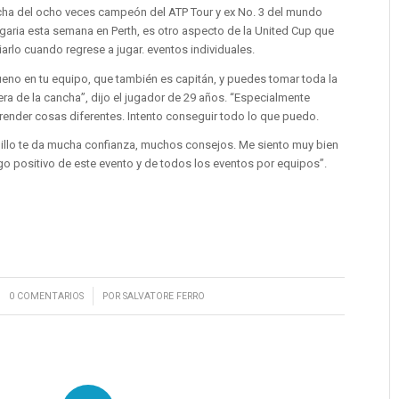
cha del ocho veces campeón del ATP Tour y ex No. 3 del mundo
lgaria esta semana en Perth, es otro aspecto de la United Cup que
rlo cuando regrese a jugar. eventos individuales.
bueno en tu equipo, que también es capitán, y puedes tomar toda la
era de la cancha”, dijo el jugador de 29 años. “Especialmente
prender cosas diferentes. Intento conseguir todo lo que puedo.
uillo te da mucha confianza, muchos consejos. Me siento muy bien
lgo positivo de este evento y de todos los eventos por equipos”.
/
0 COMENTARIOS
POR
SALVATORE FERRO