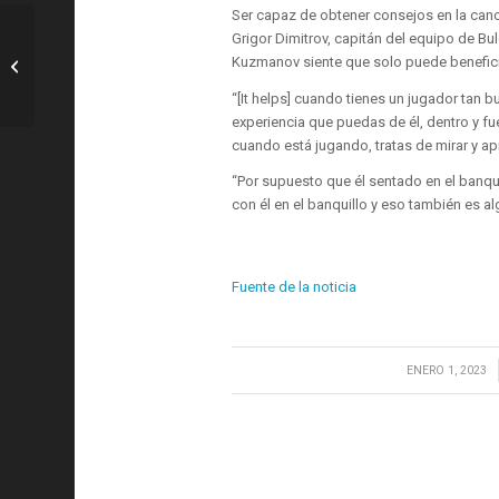
Ser capaz de obtener consejos en la can
Grigor Dimitrov, capitán del equipo de Bu
Tenis: Evans entrega; Gran Bretaña
Kuzmanov siente que solo puede beneficia
Llega A La Final De La Ciudad En
Sydn...
“[It helps] cuando tienes un jugador tan 
experiencia que puedas de él, dentro y fu
cuando está jugando, tratas de mirar y a
“Por supuesto que él sentado en el banq
con él en el banquillo y eso también es a
Fuente de la noticia
/
ENERO 1, 2023