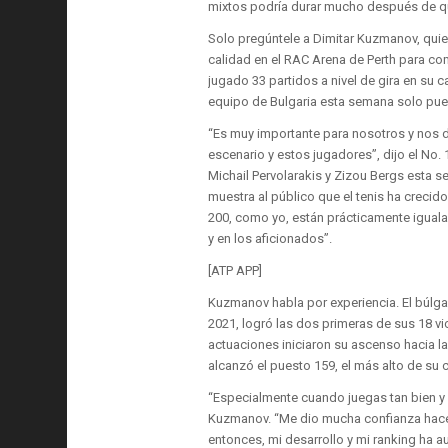
mixtos podría durar mucho después de que
Solo pregúntele a Dimitar Kuzmanov, quie
calidad en el RAC Arena de Perth para co
jugado 33 partidos a nivel de gira en su 
equipo de Bulgaria esta semana solo pue
“Es muy importante para nosotros y nos d
escenario y estos jugadores”, dijo el No
Michail Pervolarakis y Zizou Bergs esta s
muestra al público que el tenis ha creci
200, como yo, están prácticamente iguala
y en los aficionados”.
[ATP APP]
Kuzmanov habla por experiencia. El búlgar
2021, logró las dos primeras de sus 18 v
actuaciones iniciaron su ascenso hacia l
alcanzó el puesto 159, el más alto de su c
“Especialmente cuando juegas tan bien y lo
Kuzmanov. “Me dio mucha confianza hac
entonces, mi desarrollo y mi ranking ha