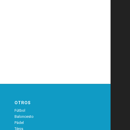
OTROS
Fútbol
Baloncesto
Pádel
Ténis