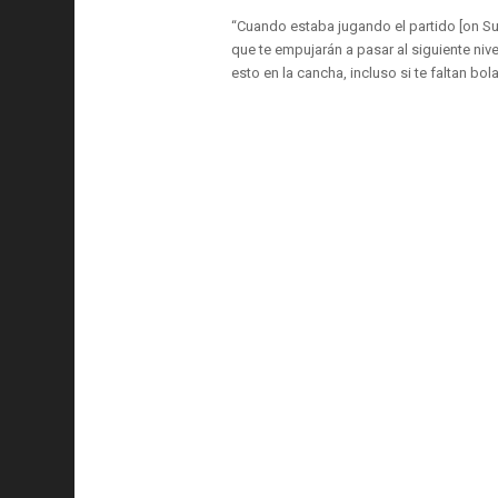
“Cuando estaba jugando el partido [on Su
que te empujarán a pasar al siguiente nivel
esto en la cancha, incluso si te faltan bol