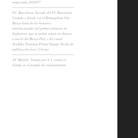
temporada 2026/27
FC. Barcelona: Escudo del FC Barcelona
Cuándo y dónde ver el Birmingham City-
Barça Guía de los horarios
internacionales del primer amistoso en
Inglaterra, que se podrá seguir en directo
a través del Barça Play y del canal
YouTube Premium Primer Equipo Fecha de
publicación hace 2 horas
AT. Madrid: Triunfo por 4-1 contra el
Getafe en el partido de entrenamiento