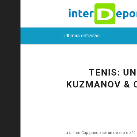
Últimas entradas
TENIS: U
KUZMANOV & C
La United Cup puede ser un evento de 11 