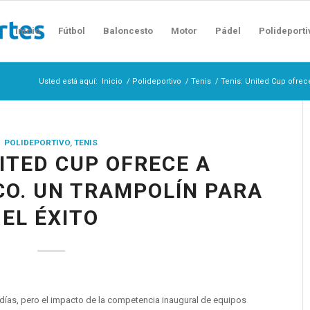
Inicio
Fútbol
Baloncesto
Motor
Pádel
Polideporti
Usted está aquí:
Inicio
/
Polideportivo
/
Tenis
/
Tenis: United Cup ofrec
POLIDEPORTIVO
,
TENIS
NITED CUP OFRECE A
O. UN TRAMPOLÍN PARA
EL ÉXITO
días, pero el impacto de la competencia inaugural de equipos