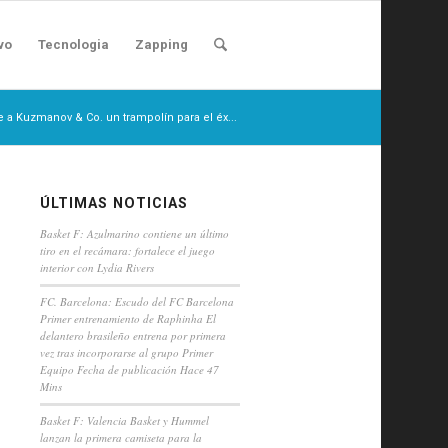
vo
Tecnologia
Zapping
e a Kuzmanov & Co. un trampolín para el éx...
ÚLTIMAS NOTICIAS
Basket F: Azulmarino contiene un último
tiro en el recámara: fortalece el juego
interior con Lydia Rivers
FC. Barcelona: Escudo del FC Barcelona
Primer entrenamiento de Raphinha El
delantero brasileño entrena por primera
vez tras incorporarse al grupo Primer
Equipo Fecha de publicación Hace 47
Mins
Basket F: Valencia Basket y Hummel
lanzan la primera camiseta para la