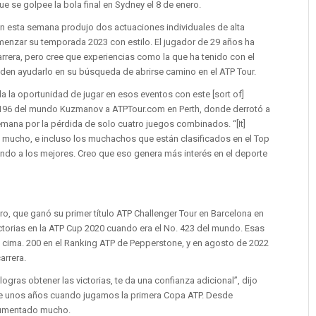
 se golpee la bola final en Sydney el 8 de enero.
n esta semana produjo dos actuaciones individuales de alta
menzar su temporada 2023 con estilo. El jugador de 29 años ha
carrera, pero cree que experiencias como la que ha tenido con el
den ayudarlo en su búsqueda de abrirse camino en el ATP Tour.
a la oportunidad de jugar en esos eventos con este [sort of]
. 196 del mundo Kuzmanov a ATPTour.com en Perth, donde derrotó a
emana por la pérdida de solo cuatro juegos combinados. “[It]
do mucho, e incluso los muchachos que están clasificados en el Top
ndo a los mejores. Creo que eso genera más interés en el deporte
o, que ganó su primer título ATP Challenger Tour en Barcelona en
ictorias en la ATP Cup 2020 cuando era el No. 423 del mundo. Esas
a cima. 200 en el Ranking ATP de Pepperstone, y en agosto de 2022
arrera.
gras obtener las victorias, te da una confianza adicional”, dijo
e unos años cuando jugamos la primera Copa ATP. Desde
 aumentado mucho.