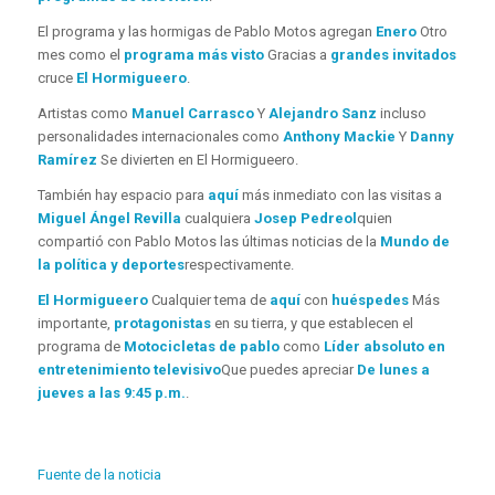
El programa y las hormigas de Pablo Motos agregan
Enero
Otro
mes como el
programa más visto
Gracias a
grandes invitados
cruce
El Hormigueero
.
Artistas como
Manuel Carrasco
Y
Alejandro Sanz
incluso
personalidades internacionales como
Anthony Mackie
Y
Danny
Ramírez
Se divierten en El Hormigueero.
También hay espacio para
aquí
más inmediato con las visitas a
Miguel Ángel Revilla
cualquiera
Josep Pedreol
quien
compartió con Pablo Motos las últimas noticias de la
Mundo de
la política y deportes
respectivamente.
El Hormigueero
Cualquier tema de
aquí
con
huéspedes
Más
importante,
protagonistas
en su tierra, y que establecen el
programa de
Motocicletas de pablo
como
Líder absoluto en
entretenimiento televisivo
Que puedes apreciar
De lunes a
jueves a las 9:45 p.m.
.
Fuente de la noticia