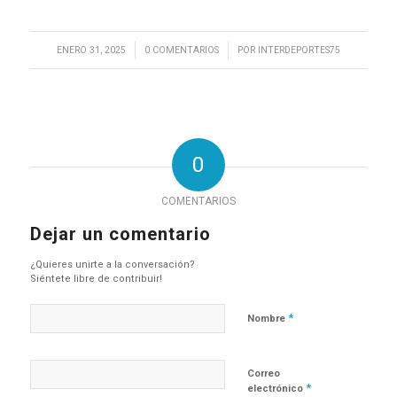
/
/
ENERO 31, 2025
0 COMENTARIOS
POR
INTERDEPORTES75
0
COMENTARIOS
Dejar un comentario
¿Quieres unirte a la conversación?
Siéntete libre de contribuir!
*
Nombre
Correo
*
electrónico