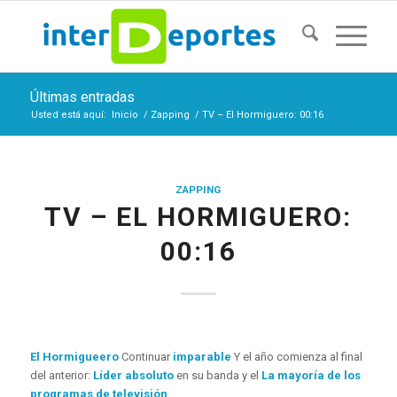
Últimas entradas
Usted está aquí:
Inicio
/
Zapping
/
TV – El Hormiguero: 00:16
ZAPPING
TV – EL HORMIGUERO:
00:16
El Hormigueero
Continuar
imparable
Y el año comienza al final
del anterior:
Líder absoluto
en su banda y el
La mayoría de los
programas de televisión
.