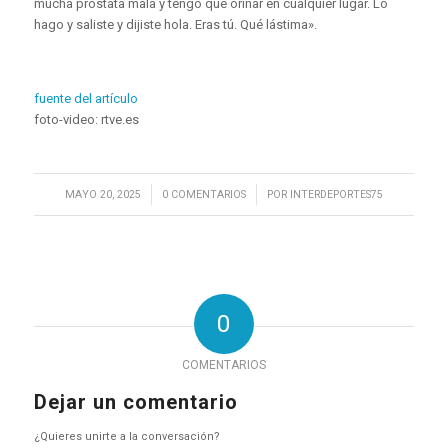
mucha próstata mala y tengo que orinar en cualquier lugar. Lo
hago y saliste y dijiste hola. Eras tú. Qué lástima».
fuente del artículo
foto-video: rtve.es
/
/
MAYO 20, 2025
0 COMENTARIOS
POR
INTERDEPORTES75
0
COMENTARIOS
Dejar un comentario
¿Quieres unirte a la conversación?