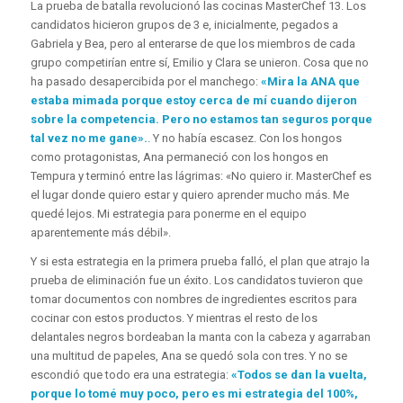
La prueba de batalla revolucionó las cocinas MasterChef 13. Los
candidatos hicieron grupos de 3 e, inicialmente, pegados a
Gabriela y Bea, pero al enterarse de que los miembros de cada
grupo competirían entre sí, Emilio y Clara se unieron. Cosa que no
ha pasado desapercibida por el manchego:
«Mira la ANA que
estaba mimada porque estoy cerca de mí cuando dijeron
sobre la competencia. Pero no estamos tan seguros porque
tal vez no me gane».
. Y no había escasez. Con los hongos
como protagonistas, Ana permaneció con los hongos en
Tempura y terminó entre las lágrimas: «No quiero ir. MasterChef es
el lugar donde quiero estar y quiero aprender mucho más. Me
quedé lejos. Mi estrategia para ponerme en el equipo
aparentemente más débil».
Y si esta estrategia en la primera prueba falló, el plan que atrajo la
prueba de eliminación fue un éxito. Los candidatos tuvieron que
tomar documentos con nombres de ingredientes escritos para
cocinar con estos productos. Y mientras el resto de los
delantales negros bordeaban la manta con la cabeza y agarraban
una multitud de papeles, Ana se quedó sola con tres. Y no se
escondió que todo era una estrategia:
«Todos se dan la vuelta,
porque lo tomé muy poco, pero es mi estrategia del 100%,