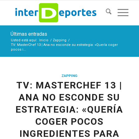
Últimas entradas
Usted está aquí:
Inicio
/
Zapping
/
TV: MasterChef 13 | Ana no esconde su estrategia: «Quería coger
pocos i...
ZAPPING
TV: MASTERCHEF 13 |
ANA NO ESCONDE SU
ESTRATEGIA: «QUERÍA
COGER POCOS
INGREDIENTES PARA