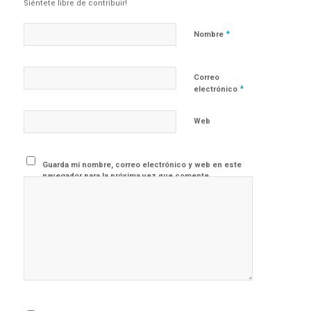
Siéntete libre de contribuir!
*
Nombre
Correo
*
electrónico
Web
Guarda mi nombre, correo electrónico y web en este
navegador para la próxima vez que comente.