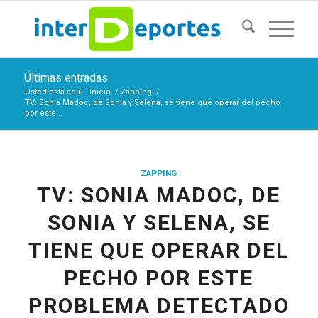
Últimas entradas
Usted está aquí:
Inicio
/
Zapping
/
TV: Sonia Madoc, de Sonia y Selena, se tiene que operar del pecho
por este...
ZAPPING
TV: SONIA MADOC, DE
SONIA Y SELENA, SE
TIENE QUE OPERAR DEL
PECHO POR ESTE
PROBLEMA DETECTADO