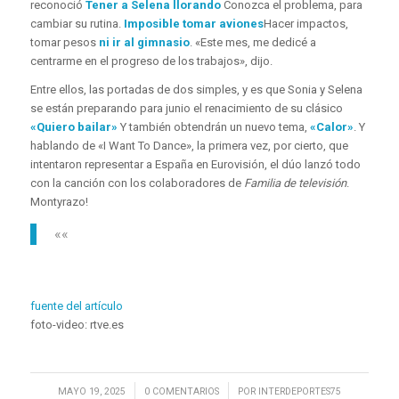
reconoció
Tener a Selena llorando
Conozca el problema, para
cambiar su rutina.
Imposible tomar aviones
Hacer impactos,
tomar pesos
ni ir al gimnasio
. «Este mes, me dedicé a
centrarme en el progreso de los trabajos», dijo.
Entre ellos, las portadas de dos simples, y es que Sonia y Selena
se están preparando para junio el renacimiento de su clásico
«Quiero bailar»
Y también obtendrán un nuevo tema,
«Calor»
. Y
hablando de «I Want To Dance», la primera vez, por cierto, que
intentaron representar a España en Eurovisión, el dúo lanzó todo
con la canción con los colaboradores de
Familia de televisión
.
Montyrazo!
«
«
fuente del artículo
foto-video: rtve.es
/
/
MAYO 19, 2025
0 COMENTARIOS
POR
INTERDEPORTES75