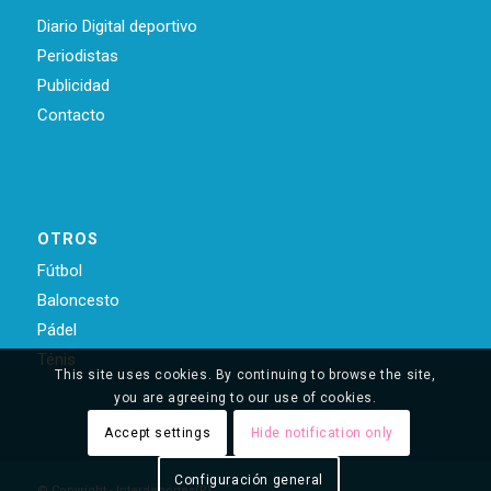
Diario Digital deportivo
Periodistas
Publicidad
Contacto
OTROS
Fútbol
Baloncesto
Pádel
Ténis
This site uses cookies. By continuing to browse the site,
you are agreeing to our use of cookies.
Accept settings
Hide notification only
Configuración general
© Copyright - Interdeportes(R)