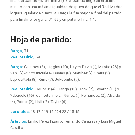
final del partido (67-54, min 34). Y el partido llegó en el último
minuto con una máxima igualdad después de que el Real Madrid
lograra igualar de nuevo. Al Barça le fue mejor al final del partido
para finalmente ganar 71-69 y empatar el final 1-1.
Hoja de partido:
Barça,
71
Real Madrid,
69
Barça:
Calathes (2), Higgins (10), Hayes-Davis (-), Mirotic (26) y
Sanli (-) -cinco iniciales-, Davies (8), Martínez (-), Smits (3)
Laprovittola (8), Kuric (7), Jokubaitis (7).
Real Madrid:
Couseur (4), Hanga (10), Deck (7), Tavares (11) y
Yabusele (16) -quinteto inicial- Núñez (-), Fernández (2), Abalde
(4), Poirier (2), Llull ( 7), Taylor (6).
parciales:
13-17 / 19-15 / 24-22 / 15-15
Árbitros:
Emilio Pérez Pizarro, Fernando Calatrava y Luis Miguel
Castillo.