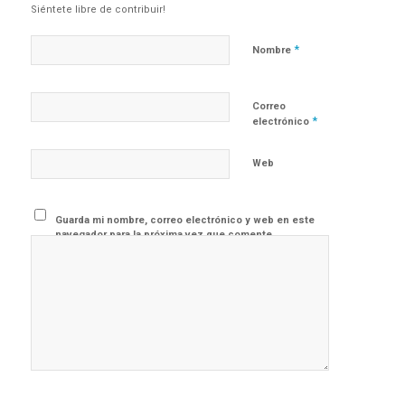
Siéntete libre de contribuir!
*
Nombre
Correo
*
electrónico
Web
Guarda mi nombre, correo electrónico y web en este
navegador para la próxima vez que comente.