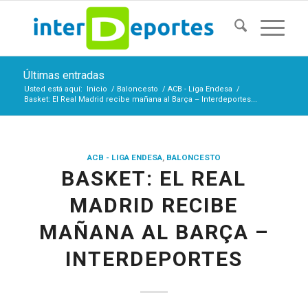
Últimas entradas
Usted está aquí:
Inicio
/
Baloncesto
/
ACB - Liga Endesa
/
Basket: El Real Madrid recibe mañana al Barça – Interdeportes...
ACB - LIGA ENDESA
,
BALONCESTO
BASKET: EL REAL
MADRID RECIBE
MAÑANA AL BARÇA –
INTERDEPORTES