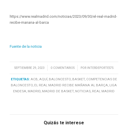
https://www.realmadrid.com/noticias/2023/09/30/el-real-madrid-
recibe-manana-al-barca
Fuente de la noticia
/
/
SEPTIEMBRE 29, 2023
0 COMENTARIOS
POR
INTERDEPORTES75
ETIQUETAS:
ACB
,
AQUÍ
,
BALONCESTO
,
BASKET
,
COMPETENCIAS DE
BALONCESTO
,
EL REAL MADRID RECIBE MAÑANA AL BARÇA
,
LIGA
ENDESA
,
MADRID
,
MADRID DE BASKET
,
NOTICIAS
,
REAL MADRID
Quizás te interese