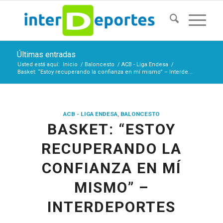
Últimas entradas
Usted está aquí:
Inicio
/
Baloncesto
/
ACB - Liga Endesa
/
Basket: “Estoy recuperando la confianza en mí mismo” – Interde...
ACB - LIGA ENDESA
,
BALONCESTO
BASKET: “ESTOY
RECUPERANDO LA
CONFIANZA EN MÍ
MISMO” –
INTERDEPORTES