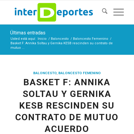
Últimas entradas
Usted está aquí:
Inicio
/
Baloncesto
/
Baloncesto Femenino
/
Basket F: Annika Soltau y Gernika KESB rescinden su contrato de
mutuo ...
BALONCESTO
,
BALONCESTO FEMENINO
BASKET F: ANNIKA
SOLTAU Y GERNIKA
KESB RESCINDEN SU
CONTRATO DE MUTUO
ACUERDO