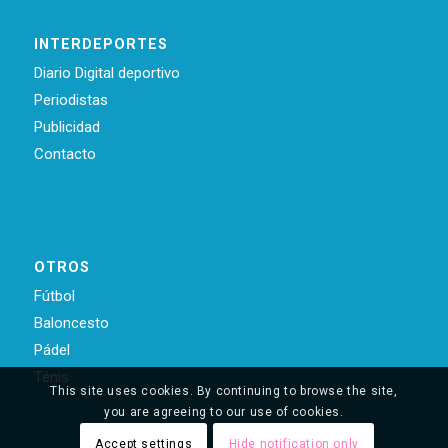
INTERDEPORTES
Diario Digital deportivo
Periodistas
Publicidad
Contacto
OTROS
Fútbol
Baloncesto
Pádel
Ténis
This site uses cookies. By continuing to browse the site,
you are agreeing to our use of cookies.
Accept settings
Hide notification only