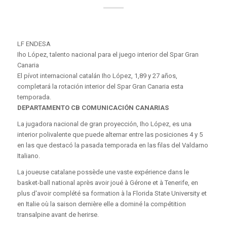
LF ENDESA
Iho López, talento nacional para el juego interior del Spar Gran
Canaria
El pívot internacional catalán Iho López, 1,89 y 27 años,
completará la rotación interior del Spar Gran Canaria esta
temporada.
DEPARTAMENTO CB COMUNICACIÓN CANARIAS
La jugadora nacional de gran proyección, Iho López, es una
interior polivalente que puede alternar entre las posiciones 4 y 5
en las que destacó la pasada temporada en las filas del Valdarno
Italiano.
La joueuse catalane possède une vaste expérience dans le
basket-ball national après avoir joué à Gérone et à Tenerife, en
plus d'avoir complété sa formation à la Florida State University et
en Italie où la saison dernière elle a dominé la compétition
transalpine avant de herirse.