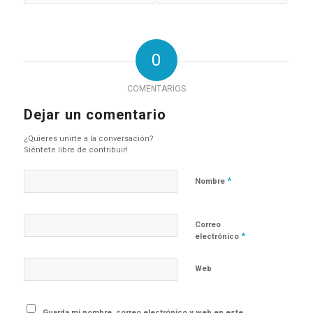
0
COMENTARIOS
Dejar un comentario
¿Quieres unirte a la conversación?
Siéntete libre de contribuir!
*
Nombre
Correo
*
electrónico
Web
Guarda mi nombre, correo electrónico y web en este