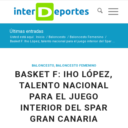
Últimas entradas
Usted está aquí:
Inicio
/
Baloncesto
/
Baloncesto Femenino
/
Basket F: Iho López, talento nacional para el juego interior del Spar ...
BALONCESTO
,
BALONCESTO FEMENINO
BASKET F: IHO LÓPEZ,
TALENTO NACIONAL
PARA EL JUEGO
INTERIOR DEL SPAR
GRAN CANARIA