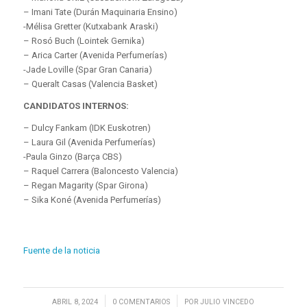
– Imani Tate (Durán Maquinaria Ensino)
-Mélisa Gretter (Kutxabank Araski)
– Rosó Buch (Lointek Gernika)
– Arica Carter (Avenida Perfumerías)
-Jade Loville (Spar Gran Canaria)
– Queralt Casas (Valencia Basket)
CANDIDATOS INTERNOS:
– Dulcy Fankam (IDK Euskotren)
– Laura Gil (Avenida Perfumerías)
-Paula Ginzo (Barça CBS)
– Raquel Carrera (Baloncesto Valencia)
– Regan Magarity (Spar Girona)
– Sika Koné (Avenida Perfumerías)
Fuente de la noticia
/
/
ABRIL 8, 2024
0 COMENTARIOS
POR
JULIO VINCEDO