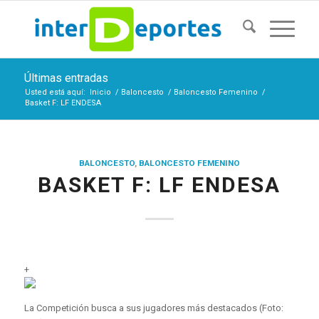
Últimas entradas
Usted está aquí:
Inicio
/
Baloncesto
/
Baloncesto Femenino
/
Basket F: LF ENDESA
BALONCESTO
,
BALONCESTO FEMENINO
BASKET F: LF ENDESA
+
La Competición busca a sus jugadores más destacados (Foto: