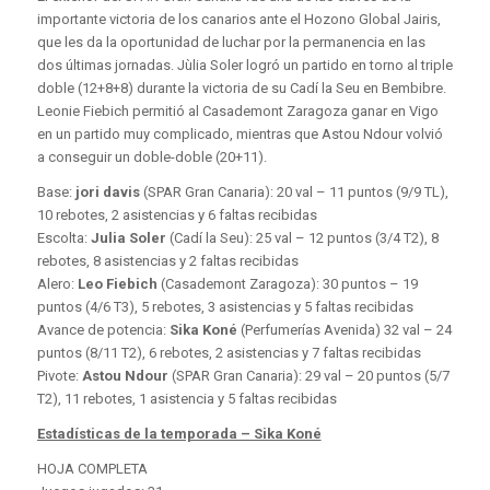
importante victoria de los canarios ante el Hozono Global Jairis,
que les da la oportunidad de luchar por la permanencia en las
dos últimas jornadas. Jùlia Soler logró un partido en torno al triple
doble (12+8+8) durante la victoria de su Cadí la Seu en Bembibre.
Leonie Fiebich permitió al Casademont Zaragoza ganar en Vigo
en un partido muy complicado, mientras que Astou Ndour volvió
a conseguir un doble-doble (20+11).
Base:
jori davis
(SPAR Gran Canaria): 20 val – 11 puntos (9/9 TL),
10 rebotes, 2 asistencias y 6 faltas recibidas
Escolta:
Julia Soler
(Cadí la Seu): 25 val – 12 puntos (3/4 T2), 8
rebotes, 8 asistencias y 2 faltas recibidas
Alero:
Leo Fiebich
(Casademont Zaragoza): 30 puntos – 19
puntos (4/6 T3), 5 rebotes, 3 asistencias y 5 faltas recibidas
Avance de potencia:
Sika Koné
(Perfumerías Avenida) 32 val – 24
puntos (8/11 T2), 6 rebotes, 2 asistencias y 7 faltas recibidas
Pivote:
Astou Ndour
(SPAR Gran Canaria): 29 val – 20 puntos (5/7
T2), 11 rebotes, 1 asistencia y 5 faltas recibidas
Estadísticas de la temporada – Sika Koné
HOJA COMPLETA