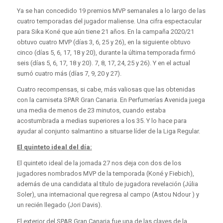
Ya se han concedido 19 premios MVP semanales a lo largo de las
cuatro temporadas del jugador maliense. Una cifra espectacular
para Sika Koné que aún tiene 21 años. En la campaña 2020/21
obtuvo cuatro MVP (días 3, 6, 25 y 26), en la siguiente obtuvo
cinco (días 5, 6, 17, 18 y 20), durante la última temporada firmó
seis (días 5, 6, 17, 18 y 20). 7, 8, 17, 24, 25 y 26). Y en el actual
sumó cuatro más (días 7, 9, 20 y 27).
Cuatro recompensas, si cabe, más valiosas que las obtenidas
con la camiseta SPAR Gran Canaria. En Perfumerías Avenida juega
una media de menos de 23 minutos, cuando estaba
acostumbrada a medias superiores a los 35. Y lo hace para
ayudar al conjunto salmantino a situarse líder de la Liga Regular.
El quinteto ideal del día:
El quinteto ideal de la jornada 27 nos deja con dos de los
jugadores nombrados MVP de la temporada (Koné y Fiebich),
además de una candidata al título de jugadora revelación (Júlia
Soler), una internacional que regresa al campo (Astou Ndour ) y
un recién llegado (Jori Davis).
El exterior del SPAR Gran Canaria fue una de las claves de la