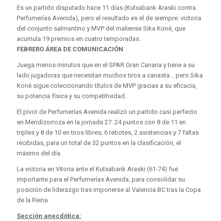
Es un partido disputado hace 11 días (Kutxabank Araski contra
Perfumerías Avenida), pero el resultado es el de siempre: victoria
del conjunto salmantino y MVP del maliense Sika Koné, que
acumula 19 premios en cuatro temporadas.
FEBRERO ÁREA DE COMUNICACIÓN
Juega menos minutos que en el SPAR Gran Canaria y tiene a su
lado jugadoras que necesitan muchos tiros a canasta… pero Sika
Koné sigue coleccionando títulos de MVP gracias a su eficacia,
su potencia física y su competitividad.
El pívot de Perfumerías Avenida realizó un partido casi perfecto
en Mendizorroza en la jornada 27: 24 puntos con 8 de 11 en
triples y 8 de 10 en tiros libres; 6 rebotes, 2 asistencias y 7 faltas
recibidas, para un total de 32 puntos en la clasificación, el
máximo del día.
La victoria en Vitoria ante el Kutxabank Araski (61-74) fue
importante para el Perfumerías Avenida, para consolidar su
posición de liderazgo tras imponerse al Valencia BC tras la Copa
de la Reina.
Sección anecdótica: