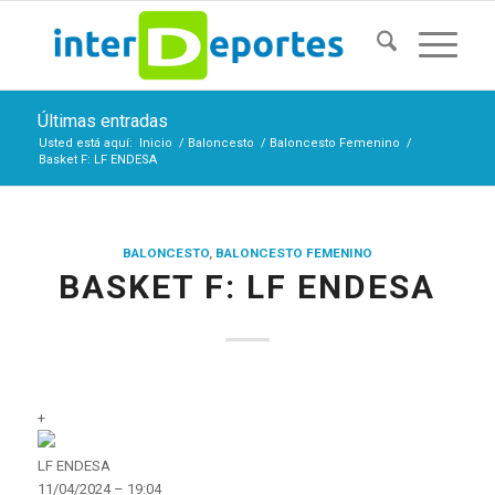
Últimas entradas
Usted está aquí:
Inicio
/
Baloncesto
/
Baloncesto Femenino
/
Basket F: LF ENDESA
BALONCESTO
,
BALONCESTO FEMENINO
BASKET F: LF ENDESA
+
LF ENDESA
11/04/2024 – 19:04