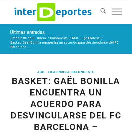
Últimas entradas
Usted está aquí:
Inicio
/
Baloncesto
/
ACB - Liga Endesa
/
Basket: Gaël Bonilla encuentra un acuerdo para desvincularse del FC
Barcelona ...
ACB - LIGA ENDESA
,
BALONCESTO
BASKET: GAËL BONILLA
ENCUENTRA UN
ACUERDO PARA
DESVINCULARSE DEL FC
BARCELONA –