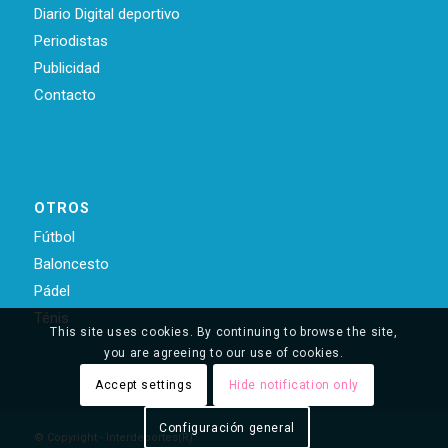
Diario Digital deportivo
Periodistas
Publicidad
Contacto
OTROS
Fútbol
Baloncesto
Pádel
Ténis
This site uses cookies. By continuing to browse the site,
you are agreeing to our use of cookies.
Accept settings
Hide notification only
Configuración general
© Copyright - Interdeportes(R)