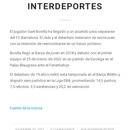
INTERDEPORTES
El jugador Gael Bonilla ha llegado a un acuerdo para separarse
del FC Barcelona. El club y el delantero mexicano se reconocen
con la intención de reencontrarse en un futuro próximo.
Bonilla llegó al Barça de joven en 2018 y debutó con el primer
equipo el 25 de marzo de 2022 en un partido de Euroliga en el
Palau Blaugrana ante el Fenerbahçe.
El delantero de 19 años militó esta temporada en el Barça Atlètic y
disputó seis partidos en la Liga EBA, promediando 14,3 puntos,
7,5 rebotes, 3,5 asistencias y 20,2 de valoración.
Fuente de la noticia
/
/
DICIEMBRE 30, 2022
0 COMENTARIOS
POR
INTERDEPORTES75