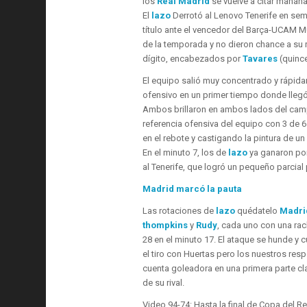
los
Real Madrid
se vuelve a citar mañana
El
lazo
Derrotó al Lenovo Tenerife en semif
título ante el vencedor del Barça-UCAM M
de la temporada y no dieron chance a su r
dígito, encabezados por
Tavares
(quinc
El equipo salió muy concentrado y rápidam
ofensivo en un primer tiempo donde llegó
Ambos brillaron en ambos lados del campo
referencia ofensiva del equipo con 3 de 6 
en el rebote y castigando la pintura de un
En el minuto 7, los de
lazo
ya ganaron por
al Tenerife, que logró un pequeño parcial 
Madrid marcó la pauta
Las rotaciones de
lazo
quédatelo
Madri
thompkins
y
Rudy
, cada uno con una ra
28 en el minuto 17. El ataque se hunde y c
el tiro con Huertas pero los nuestros res
cuenta goleadora en una primera parte cl
de su rival.
Video.
94-74: Hasta la final de Copa del R