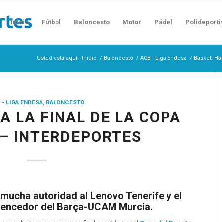
Inicio
Fútbol
Baloncesto
Motor
Pádel
Polideporti
Usted está aquí:
Inicio
/
Baloncesto
/
ACB - Liga Endesa
/
Basket: Hac
 - LIGA ENDESA
,
BALONCESTO
A LA FINAL DE LA COPA
 – INTERDEPORTES
 mucha autoridad al Lenovo Tenerife y el
el vencedor del Barça-UCAM Murcia.