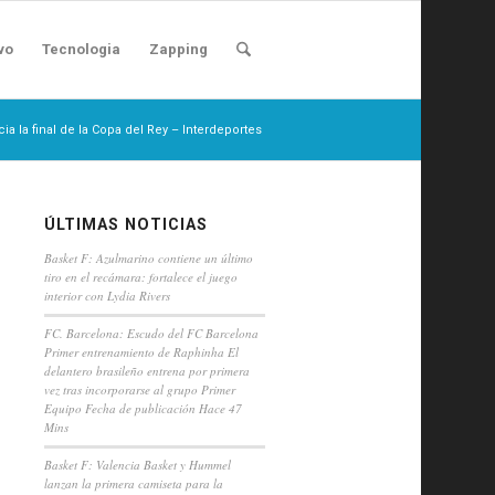
vo
Tecnologia
Zapping
ia la final de la Copa del Rey – Interdeportes
ÚLTIMAS NOTICIAS
Basket F: Azulmarino contiene un último
tiro en el recámara: fortalece el juego
interior con Lydia Rivers
FC. Barcelona: Escudo del FC Barcelona
Primer entrenamiento de Raphinha El
delantero brasileño entrena por primera
vez tras incorporarse al grupo Primer
Equipo Fecha de publicación Hace 47
Mins
Basket F: Valencia Basket y Hummel
lanzan la primera camiseta para la