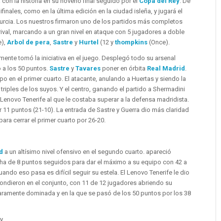
 con la historia en su noveno final seguido por el
Copa del Rey
. De
inales, como en la última edición en la ciudad isleña, y jugará el
urcia. Los nuestros firmaron uno de los partidos más completos
ival, marcando a un gran nivel en ataque con 5 jugadores a doble
e),
Arbol de pera
,
Sastre
y
Hurtel
(12 y
thompkins
(Once).
ente tomó la iniciativa en el juego. Desplegó todo su arsenal
 a los 50 puntos.
Sastre
y
Tavares
poner en órbita
Real Madrid
.
 en el primer cuarto. El atacante, anulando a Huertas y siendo la
triples de los suyos. Y el centro, ganando el partido a Shermadini
 Lenovo Tenerife al que le costaba superar a la defensa madridista.
 11 puntos (21-10). La entrada de Sastre y Guerra dio más claridad
para cerrar el primer cuarto por 26-20.
d
a un altísimo nivel ofensivo en el segundo cuarto. apareció
cha de 8 puntos seguidos para dar el máximo a su equipo con 42 a
uando eso pasa es difícil seguir su estela. El Lenovo Tenerife le dio
pondieron en el conjunto, con 11 de 12 jugadores abriendo su
aramente dominada y en la que se pasó de los 50 puntos por los 38
ey