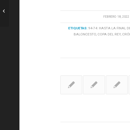
R. Madrid: Fin de semana de carrera
de mujeres – Interdeportes
/
FEBRERO 18, 2022
ETIQUETAS:
94-74: HASTA LA FINAL D
BALONCESTO
,
COPA DEL REY
,
CRÓ