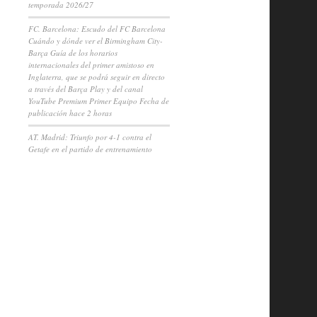
temporada 2026/27
FC. Barcelona: Escudo del FC Barcelona
Cuándo y dónde ver el Birmingham City-
Barça Guía de los horarios
internacionales del primer amistoso en
Inglaterra, que se podrá seguir en directo
a través del Barça Play y del canal
YouTube Premium Primer Equipo Fecha de
publicación hace 2 horas
AT. Madrid: Triunfo por 4-1 contra el
Getafe en el partido de entrenamiento