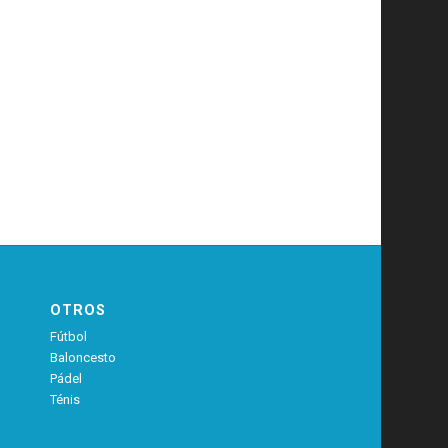
OTROS
Fútbol
Baloncesto
Pádel
Ténis