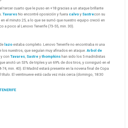
el tercer cuarto que le puso en +18 gracias a un ataque brillante
s.
Tavares
No encontré oposición y fuera
calvo
y
Sastre
con su
42 en el minuto 25, a lo que se sumó que nuestro equipo creció en
 a poco al Lenovo Tenerife (73-55, min. 30).
 de
lazo
estaba completo. Lenovo Tenerife no encontraba ni una
 los nuestros, que seguían muy afinados en ataque.
Arbol de
o y con
Tavares
,
Sastre
y
thompkins
han sido los 5 madridistas
e anotó un 53% de triples y un 69% de dos tiros, y consiguió en el
-74, min. 40). El Madrid estará presente en la novena final de Copa
l título. El veintinueve está cada vez más cerca (domingo, 18:30
TENERIFE