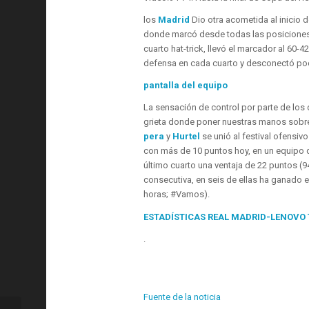
los
Madrid
Dio otra acometida al inicio d
donde marcó desde todas las posicione
cuarto hat-trick, llevó el marcador al 60-
defensa en cada cuarto y desconectó poco
pantalla del equipo
La sensación de control por parte de los
grieta donde poner nuestras manos sobre
pera
y
Hurtel
se unió al festival ofensiv
con más de 10 puntos hoy, en un equipo qu
último cuarto una ventaja de 22 puntos (94
consecutiva, en seis de ellas ha ganado e
horas; #Vamos).
ESTADÍSTICAS REAL MADRID-LENOVO 
.
Fuente de la noticia