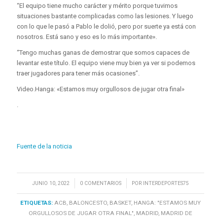
“El equipo tiene mucho carácter y mérito porque tuvimos
situaciones bastante complicadas como las lesiones. Y luego
con lo que le pasó a Pablo le dolió, pero por suerte ya está con
nosotros. Está sano y eso es lo más importante».
“Tengo muchas ganas de demostrar que somos capaces de
levantar este título. El equipo viene muy bien ya ver si podemos
traer jugadores para tener más ocasiones”.
Video.
Hanga: «Estamos muy orgullosos de jugar otra final»
.
Fuente de la noticia
/
/
JUNIO 10, 2022
0 COMENTARIOS
POR
INTERDEPORTES75
ETIQUETAS:
ACB
,
BALONCESTO
,
BASKET
,
HANGA: "ESTAMOS MUY
ORGULLOSOS DE JUGAR OTRA FINAL"
,
MADRID
,
MADRID DE