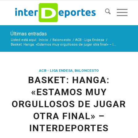
Últimas entradas
Usted está aquí:
Inicio
/
Baloncesto
/
ACB - Liga Endesa
/
Basket: Hanga: «Estamos muy orgullosos de jugar otra final» – I...
ACB - LIGA ENDESA
,
BALONCESTO
BASKET: HANGA:
«ESTAMOS MUY
ORGULLOSOS DE JUGAR
OTRA FINAL» –
INTERDEPORTES