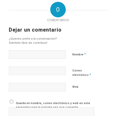
0
COMENTARIOS
Dejar un comentario
¿Quieres unirte a la conversación?
Siéntete libre de contribuir!
*
Nombre
Correo
*
electrónico
Web
Guarda mi nombre, correo electrónico y web en este
navegador para la próxima vez que comente.