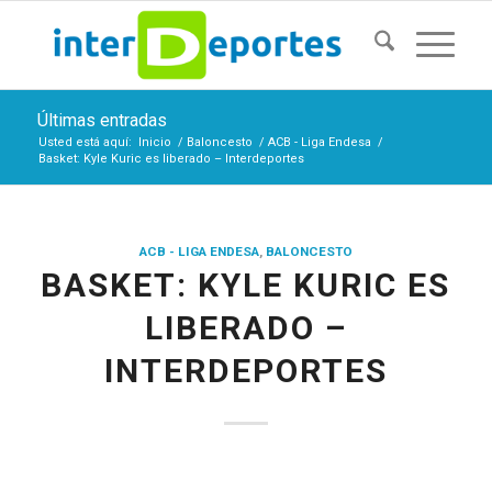
Últimas entradas
Usted está aquí:
Inicio
/
Baloncesto
/
ACB - Liga Endesa
/
Basket: Kyle Kuric es liberado – Interdeportes
ACB - LIGA ENDESA
,
BALONCESTO
BASKET: KYLE KURIC ES
LIBERADO –
INTERDEPORTES