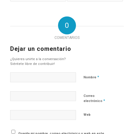
0
COMENTARIOS
Dejar un comentario
¿Quieres unirte a la conversación?
Siéntete libre de contribuir!
*
Nombre
Correo
*
electrónico
Web
Guarda mi nombre, correo electrónico y web en este