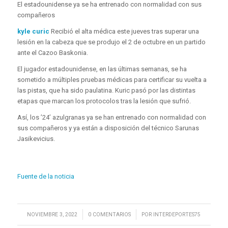
El estadounidense ya se ha entrenado con normalidad con sus
compañeros
kyle curic
Recibió el alta médica este jueves tras superar una
lesión en la cabeza que se produjo el 2 de octubre en un partido
ante el Cazoo Baskonia.
El jugador estadounidense, en las últimas semanas, se ha
sometido a múltiples pruebas médicas para certificar su vuelta a
las pistas, que ha sido paulatina. Kuric pasó por las distintas
etapas que marcan los protocolos tras la lesión que sufrió.
Así, los ’24’ azulgranas ya se han entrenado con normalidad con
sus compañeros y ya están a disposición del técnico Sarunas
Jasikevicius.
Fuente de la noticia
/
/
NOVIEMBRE 3, 2022
0 COMENTARIOS
POR
INTERDEPORTES75