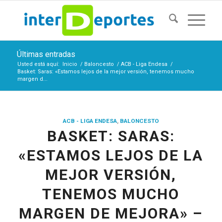
Últimas entradas
Usted está aquí:
Inicio
/
Baloncesto
/
ACB - Liga Endesa
/
Basket: Saras: «Estamos lejos de la mejor versión, tenemos mucho
margen d...
ACB - LIGA ENDESA
,
BALONCESTO
BASKET: SARAS:
«ESTAMOS LEJOS DE LA
MEJOR VERSIÓN,
TENEMOS MUCHO
MARGEN DE MEJORA» –