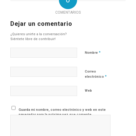
0
COMENTARIOS
Dejar un comentario
¿Quieres unirte a la conversación?
Siéntete libre de contribuir!
*
Nombre
Correo
*
electrónico
Web
Guarda mi nombre, correo electrónico y web en este
navegador para la próxima vez que comente.