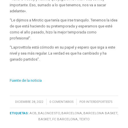
importante. Eso, sumado a lo que tenemos, nos va a sacar
adelante».
“Le dijimos a Mirotic que tenía que irse tranquilo. Tenemos la idea
de que está haciendo su pretemporada y esperamos que esté
como el año pasado, hizo la mejor temporada como
profesional”.
“Laprovittola está cómodo en su papel y espero que siga a este
nivel y sea más regular. La verdad es que ha cambiado y ha
ganado partidos”.
Fuente de la noticia
/
/
DICIEMBRE 28, 2022
0 COMENTARIOS
POR
INTERDEPORTES75
ETIQUETAS:
ACB
,
BALONCESTO
,
BARCELONA
,
BARCELONA BASKET
,
BASKET
,
FC BARCELONA
,
TEXTO