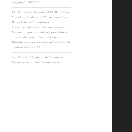
temporada 2026/27
FC. Barcelona: Escudo del FC Barcelona
Cuándo y dónde ver el Birmingham City-
Barça Guía de los horarios
internacionales del primer amistoso en
Inglaterra, que se podrá seguir en directo
a través del Barça Play y del canal
YouTube Premium Primer Equipo Fecha de
publicación hace 2 horas
AT. Madrid: Triunfo por 4-1 contra el
Getafe en el partido de entrenamiento