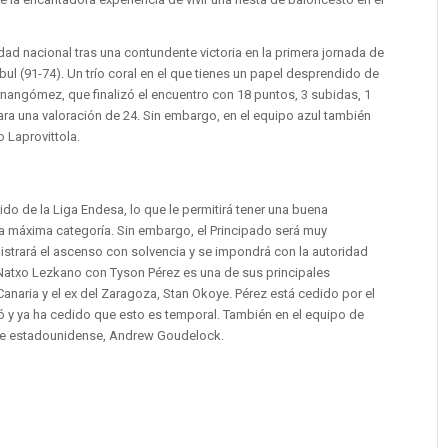
dad nacional tras una contundente victoria en la primera jornada de
bul (91-74). Un trío coral en el que tienes un papel desprendido de
 Hernangómez, que finalizó el encuentro con 18 puntos, 3 subidas, 1
para una valoración de 24. Sin embargo, en el equipo azul también
 Laprovittola.
do de la Liga Endesa, lo que le permitirá tener una buena
 la máxima categoría. Sin embargo, el Principado será muy
strará el ascenso con solvencia y se impondrá con la autoridad
a Natxo Lezkano con Tyson Pérez es una de sus principales
Canaria y el ex del Zaragoza, Stan Okoye. Pérez está cedido por el
ó y ya ha cedido que esto es temporal. También en el equipo de
base estadounidense, Andrew Goudelock.