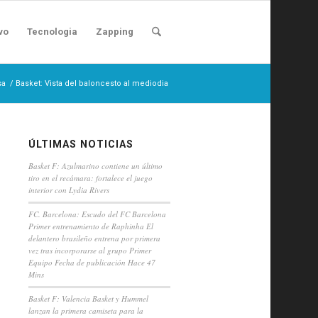
vo
Tecnologia
Zapping
sa
/
Basket: Vista del baloncesto al mediodia
ÚLTIMAS NOTICIAS
Basket F: Azulmarino contiene un último
tiro en el recámara: fortalece el juego
interior con Lydia Rivers
FC. Barcelona: Escudo del FC Barcelona
Primer entrenamiento de Raphinha El
delantero brasileño entrena por primera
vez tras incorporarse al grupo Primer
Equipo Fecha de publicación Hace 47
Mins
Basket F: Valencia Basket y Hummel
lanzan la primera camiseta para la