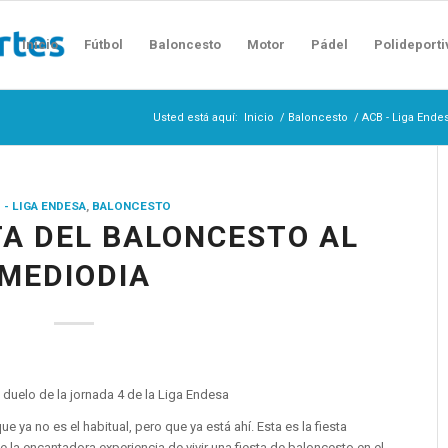
Inicio
Fútbol
Baloncesto
Motor
Pádel
Polideporti
Usted está aquí:
Inicio
/
Baloncesto
/
ACB - Liga Ende
 - LIGA ENDESA
,
BALONCESTO
TA DEL BALONCESTO AL
MEDIODIA
 duelo de la jornada 4 de la Liga Endesa
que ya no es el habitual, pero que ya está ahí. Esta es la fiesta
de la encantadora experiencia de vivir una fiesta de baloncesto en el