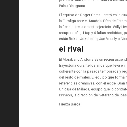
Palau Blaugrana.
El equipo de Roger Grimau entró en la ciu
la Euroliga ante el Anadolu Efes de Estam
la ficha estrella de este ejercicio: Willy
recuperación, 1 tap y 6 faltas recibidas, 
están Rokas Jokubaitis, Jan Vesely o Nico
el rival
El Morabanc Andorra es un recién ascendi
trayectoria durante los años que lleva en
coherente con la pasada temporada y regi
del resto de rivales. El equipo que form
referencias ofensivas, con el ex del Gran 
Unicaja de Málaga, equipo que lo contrat
Pirineos, la dirección del veterano del 
Fuerza Barça