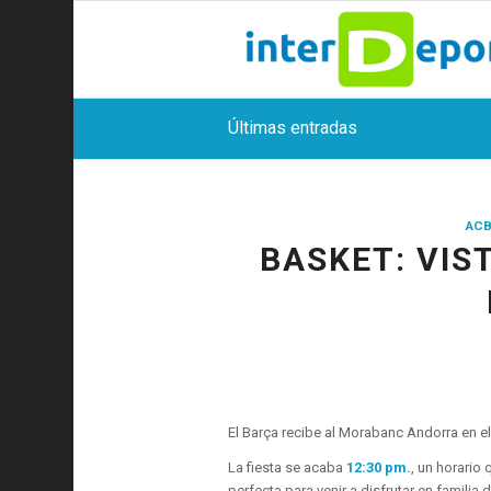
Últimas entradas
ACB
BASKET: VIS
El Barça recibe al Morabanc Andorra en el
La fiesta se acaba
12:30 pm.
, un horario 
perfecta para venir a disfrutar en familia 