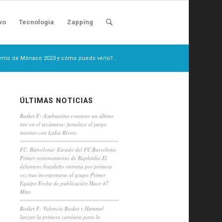
vo
Tecnologia
Zapping
remio de Mónaco 2023 y cómo puedo verlo?...
ÚLTIMAS NOTICIAS
Basket F: Azulmarino contiene un último
tiro en el recámara: fortalece el juego
interior con Lydia Rivers
FC. Barcelona: Escudo del FC Barcelona
Primer entrenamiento de Raphinha El
delantero brasileño entrena por primera
vez tras incorporarse al grupo Primer
Equipo Fecha de publicación Hace 47
Mins
Basket F: Valencia Basket y Hummel
lanzan la primera camiseta para la