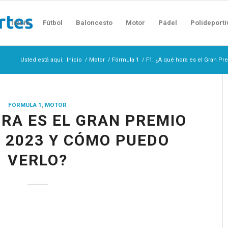
Inicio
Fútbol
Baloncesto
Motor
Pádel
Polideporti
Usted está aquí:
Inicio
/
Motor
/
Fórmula 1
/
F1: ¿A qué hora es el Gran P
FÓRMULA 1
,
MOTOR
ORA ES EL GRAN PREMIO
 2023 Y CÓMO PUEDO
VERLO?