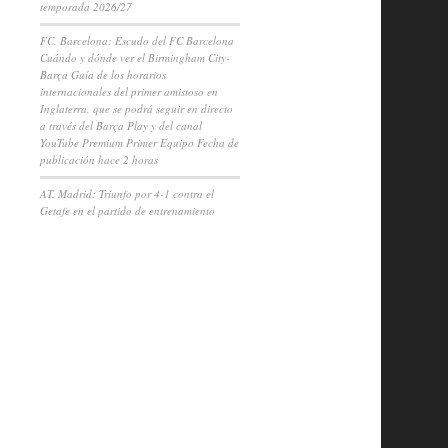
temporada 2026/27
FC. Barcelona: Escudo del FC Barcelona
Cuándo y dónde ver el Birmingham City-
Barça Guía de los horarios
internacionales del primer amistoso en
Inglaterra, que se podrá seguir en directo
a través del Barça Play y del canal
YouTube Premium Primer Equipo Fecha de
publicación hace 2 horas
AT. Madrid: Triunfo por 4-1 contra el
Getafe en el partido de entrenamiento