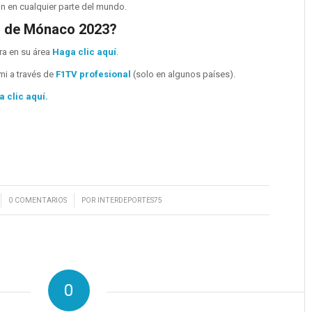
ón en cualquier parte del mundo.
o de Mónaco 2023?
​​​​en su área
Haga clic aquí
.
mi a través de
F1TV profesional
(solo en algunos países).
 clic aquí.
/
0 COMENTARIOS
POR
INTERDEPORTES75
0