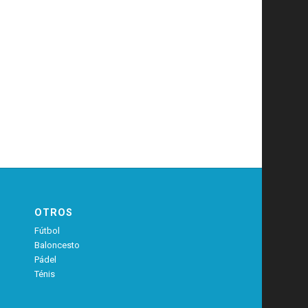
OTROS
Fútbol
Baloncesto
Pádel
Ténis