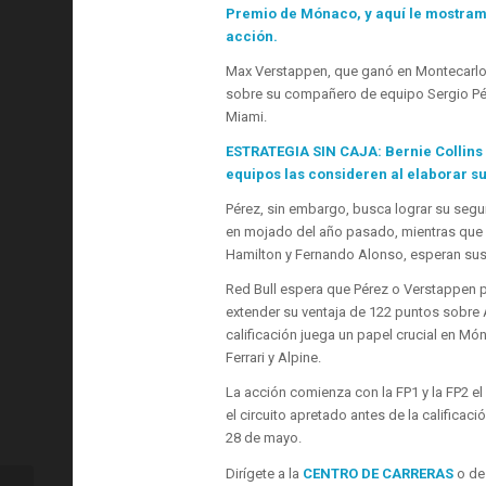
Premio de Mónaco, y aquí le mostram
acción.
Max Verstappen, que ganó en Montecarlo e
sobre su compañero de equipo Sergio Pére
Miami.
ESTRATEGIA SIN CAJA: Bernie Collins s
equipos las consideren al elaborar s
Pérez, sin embargo, busca lograr su segu
en mojado del año pasado, mientras que l
Hamilton y Fernando Alonso, esperan sus 
Red Bull espera que Pérez o Verstappen p
extender su ventaja de 122 puntos sobre
calificación juega un papel crucial en M
Ferrari y Alpine.
La acción comienza con la FP1 y la FP2 el
el circuito apretado antes de la calific
28 de mayo.
Dirígete a la
CENTRO DE CARRERAS
o de