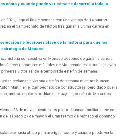
os cómo y cuándo puede ver cómo se desarrolla toda la
n 2021, llega al fin de semana con una ventaja de 14 puntos
z en el Campeonato de Pilotos tras ganar la última carrera en
elecciona 5 lecciones clave de la historia para que los
u estrategia de Mónaco
nda victoria consecutiva en Mónaco después de ganar la carrera
os únicos ganadores múltiples de Montecarlo en la parrilla, Lewis
primeras victorias. de la temporada este fin de semana.
uedan reclamar la victoria este fin de semana mientras buscan
 Aston Martin en el Campeonato de Constructores, pero dado que la
ónaco, ambos equipos podrían caer bajo la presión de Mercedes,
 viernes 26 de mayo, mientras los pilotos buscan familiarizarse con
ación del sábado 27 de mayo y el Gran Premio de Mónaco el domingo
splácese hacia abajo para averiguar cómo y cuándo puede ver la