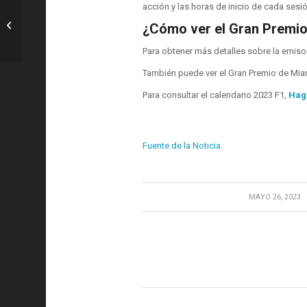
acción y las horas de inicio de cada sesi
F1: Video VER: Primer vistazo a la
nueva jugabilidad del Circuito Strip de
¿Cómo ver el Gran Premi
Las...
Para obtener más detalles sobre la emisora 
También puede ver el Gran Premio de Mia
Para consultar el calendario 2023 F1,
Haga
Fuente de la Noticia
/
MAYO 26, 2023