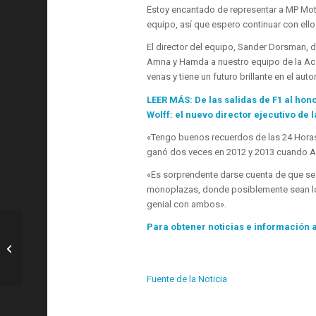
Estoy encantado de representar a MP Moto
equipo, así que espero continuar con ellos
El director del equipo, Sander Dorsman, 
Amna y Hamda a nuestro equipo de la Acad
venas y tiene un futuro brillante en el au
LEER MÁS: De las salidas de F1 al hon
Wolff: el nuevo director ejecutivo de
«Tengo buenos recuerdos de las 24 Horas
ganó dos veces en 2012 y 2013 cuando Am
«Es sorprendente darse cuenta de que se 
monoplazas, donde posiblemente sean lo
genial con ambos».
Para obtener noticias e información ac
F1: Encuesta de F1 desbloqueada
ESTA SEMANA EN F1: 10 preguntas
de prueba sobre...
Fuente de la Noticia