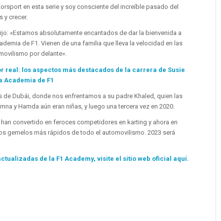
rsport en esta serie y soy consciente del increíble pasado del
 y crecer.
dijo: «Estamos absolutamente encantados de dar la bienvenida a
emia de F1. Vienen de una familia que lleva la velocidad en las
tomovilismo por delante».
or real: los aspectos más destacados de la carrera de Susie
 la Academia de F1
 de Dubái, donde nos enfrentamos a su padre Khaled, quien las
na y Hamda aún eran niñas, y luego una tercera vez en 2020.
han convertido en feroces competidores en karting y ahora en
s gemelos más rápidos de todo el automovilismo. 2023 será
tualizadas de la F1 Academy, visite el sitio web oficial aquí.