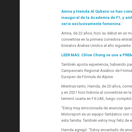
Amna y Hamda Al Qubaisi se han conve
inaugural de la Academia de F1, y a
serie exclusivamente femenina.
Amna, de 22 años, hizo su debut en un mo
convertirse en la primera corredora emira
Emiratos Árabes Unidos al año siguiente.
LEER MÁS: Chloe Chong se une a PRE
También aporta experiencia, habiendo par
Campeonato Regional Asiático de Fórmul
Europeo de Fórmula de Alpine.
Mientras tanto, Hamda, de 20 años, comen
y en 2021 hizo historia al convertirse en
terminó cuarta en F4 UAE, luego compiti
“Estoy muy emocionada de anunciar que m
Motorsport es un equipo fantástico con d
esta familia. También estoy muy feliz de es
Hamda agregó: “Estoy encantado de anun