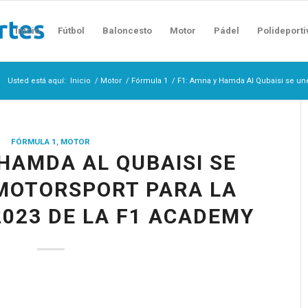
Inicio
Fútbol
Baloncesto
Motor
Pádel
Polideporti
Usted está aquí:
Inicio
/
Motor
/
Fórmula 1
/
F1: Amna y Hamda Al Qubaisi se une
FÓRMULA 1
,
MOTOR
 HAMDA AL QUBAISI SE
MOTORSPORT PARA LA
023 DE LA F1 ACADEMY