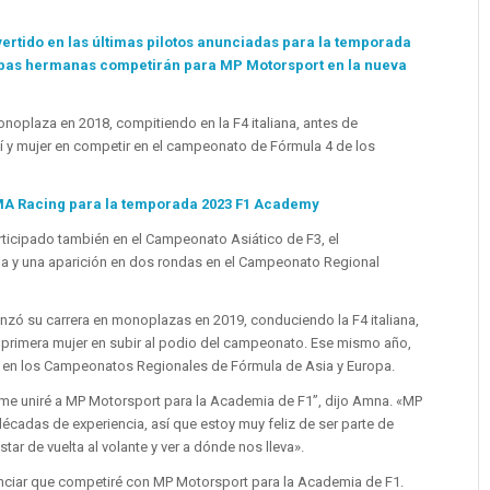
rtido en las últimas pilotos anunciadas para la temporada
mbas hermanas competirán para MP Motorsport en la nueva
noplaza en 2018, compitiendo en la F4 italiana, antes de
tí y mujer en competir en el campeonato de Fórmula 4 de los
MA Racing para la temporada 2023 F1 Academy
ticipado también en el Campeonato Asiático de F3, el
a y una aparición en dos rondas en el Campeonato Regional
zó su carrera en monoplazas en 2019, conduciendo la F4 italiana,
 la primera mujer en subir al podio del campeonato. Ese mismo año,
ó en los Campeonatos Regionales de Fórmula de Asia y Europa.
e uniré a MP Motorsport para la Academia de F1”, dijo Amna. «MP
écadas de experiencia, así que estoy muy feliz de ser parte de
tar de vuelta al volante y ver a dónde nos lleva».
ciar que competiré con MP Motorsport para la Academia de F1.