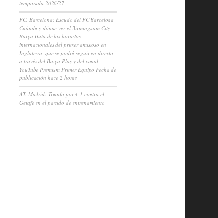
temporada 2026/27
FC. Barcelona: Escudo del FC Barcelona
Cuándo y dónde ver el Birmingham City-
Barça Guía de los horarios
internacionales del primer amistoso en
Inglaterra, que se podrá seguir en directo
a través del Barça Play y del canal
YouTube Premium Primer Equipo Fecha de
publicación hace 2 horas
AT. Madrid: Triunfo por 4-1 contra el
Getafe en el partido de entrenamiento