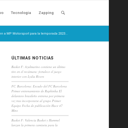
vo
Tecnologia
Zapping
n a MP Motorsport para la temporada 2023...
ÚLTIMAS NOTICIAS
Basket F: Azulmarino contiene un último
tiro en el recámara: fortalece el juego
interior con Lydia Rivers
FC. Barcelona: Escudo del FC Barcelona
Primer entrenamiento de Raphinha El
delantero brasileño entrena por primera
vez tras incorporarse al grupo Primer
Equipo Fecha de publicación Hace 47
Mins
Basket F: Valencia Basket y Hummel
lanzan la primera camiseta para la