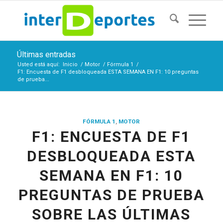
Últimas entradas
Usted está aquí:
Inicio
/
Motor
/
Fórmula 1
/
F1: Encuesta de F1 desbloqueada ESTA SEMANA EN F1: 10 preguntas
de prueba...
FÓRMULA 1
,
MOTOR
F1: ENCUESTA DE F1
DESBLOQUEADA ESTA
SEMANA EN F1: 10
PREGUNTAS DE PRUEBA
SOBRE LAS ÚLTIMAS