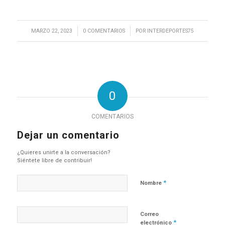
/
/
MARZO 22, 2023
0 COMENTARIOS
POR
INTERDEPORTES75
0
COMENTARIOS
Dejar un comentario
¿Quieres unirte a la conversación?
Siéntete libre de contribuir!
*
Nombre
Correo
*
electrónico