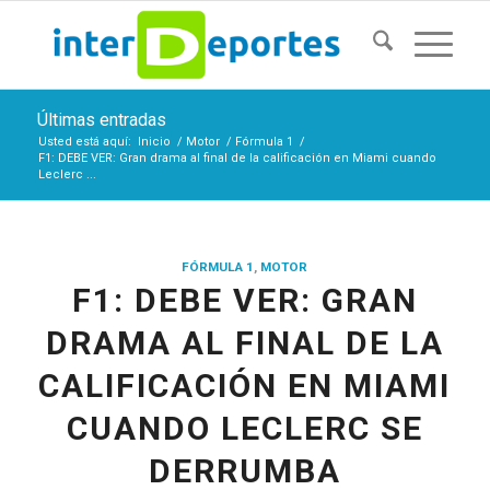
Últimas entradas
Usted está aquí:
Inicio
/
Motor
/
Fórmula 1
/
F1: DEBE VER: Gran drama al final de la calificación en Miami cuando
Leclerc ...
FÓRMULA 1
,
MOTOR
F1: DEBE VER: GRAN
DRAMA AL FINAL DE LA
CALIFICACIÓN EN MIAMI
CUANDO LECLERC SE
DERRUMBA