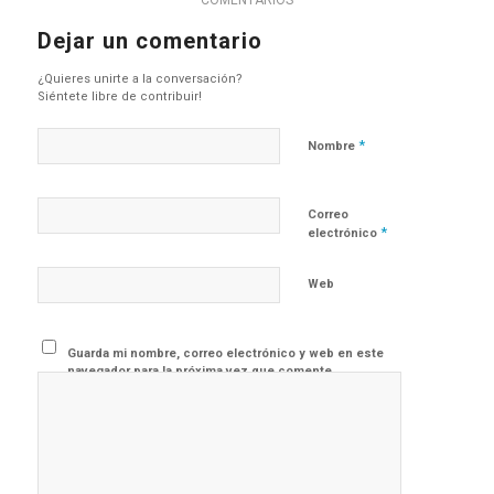
COMENTARIOS
Dejar un comentario
¿Quieres unirte a la conversación?
Siéntete libre de contribuir!
*
Nombre
Correo
*
electrónico
Web
Guarda mi nombre, correo electrónico y web en este
navegador para la próxima vez que comente.