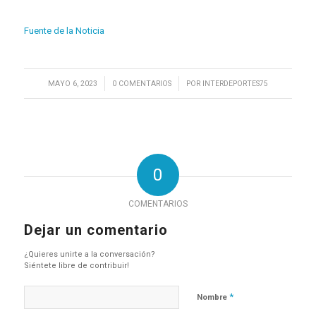
Fuente de la Noticia
/
/
MAYO 6, 2023
0 COMENTARIOS
POR
INTERDEPORTES75
0
COMENTARIOS
Dejar un comentario
¿Quieres unirte a la conversación?
Siéntete libre de contribuir!
*
Nombre