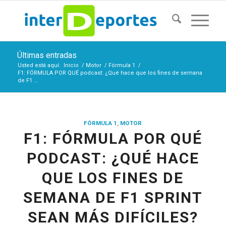
Últimas entradas
Usted está aquí:
Inicio
/
Motor
/
Fórmula 1
/
F1: FÓRMULA POR QUÉ podcast: ¿Qué hace que los fines de semana
de F1 ...
FÓRMULA 1
,
MOTOR
F1: FÓRMULA POR QUÉ
PODCAST: ¿QUÉ HACE
QUE LOS FINES DE
SEMANA DE F1 SPRINT
SEAN MÁS DIFÍCILES?