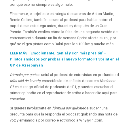
por qué eso no siempre es algo malo.
Finalmente, el exjefe de estrategia de carreras de Aston Martin,
Bernie Collins, también se une al podcast para hablar sobre el
papel de un estratega antes, durante y después de un Gran
Premio. También explica cómo la falta de una segunda sesión de
entrenamiento durante un fin de semana Sprint afecta su rol, por
qué se eligen pistas como Bakú para los 100 km y mucho más.
LEER MÁS: ‘Emocionante, genial y con más presión’ –
Pilotos ansiosos por probar el nuevo formato F1 Sprint en el
GP de Azerbaiyán
fórmula por qué
se unirá al podcast de entrevistas en profundidad
Más allá de la red
y espectáculo de análisis de carrera
Naciones
F1
en el rango oficial de podcasts de F1, y puedes escuchar el
primer episodio en el reproductor de arriba o hacer clic aquí para
escuchar.
Si quieres involucrarte en
fórmula por qué
puede sugerir una
pregunta para que la responda el podcast grabando una nota de
voz y enviándola por correo electrónico a
Why@F1.com
.