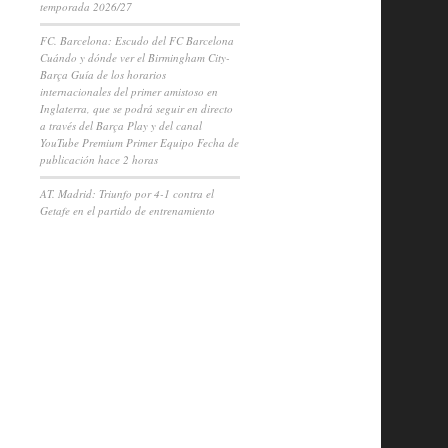
temporada 2026/27
FC. Barcelona: Escudo del FC Barcelona
Cuándo y dónde ver el Birmingham City-
Barça Guía de los horarios
internacionales del primer amistoso en
Inglaterra, que se podrá seguir en directo
a través del Barça Play y del canal
YouTube Premium Primer Equipo Fecha de
publicación hace 2 horas
AT. Madrid: Triunfo por 4-1 contra el
Getafe en el partido de entrenamiento