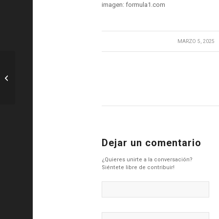
imagen: formula1.com
/
MARZO 5, 2025
MotoGP: «El año pasado no pude
decir eso» – HRC Disfruta de
fructífero...
Dejar un comentario
¿Quieres unirte a la conversación?
Siéntete libre de contribuir!