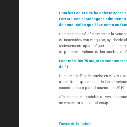
Charles Leclerc se ha abierto sobre 
Ferrari, con el Monegase admitiendo q
de conducción que él ve como un facto
Hamilton se unió oficialmente a la Scud
de inmersión» con el equipo, ayudando al
recientemente apareció junto con Lecercc 
de ponerse al volante de las pruebas de 
Leer más: los 75 mejores conductores,
de F1
Durante los días de prueba en el Circuito 
a Hamilton experimentando las emociones 
cuando debutó para el atuendo en 2019.
«Es realmente agradable de ver», respondi
se encuentra al unirse al equipo.
Fuente de la noticia