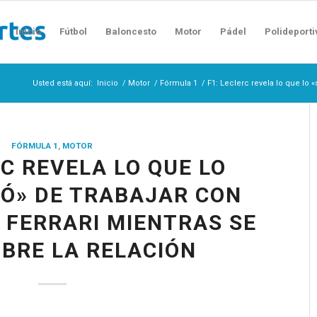
Inicio
Fútbol
Baloncesto
Motor
Pádel
Polideporti
Usted está aquí:
Inicio
/
Motor
/
Fórmula 1
/
F1: Leclerc revela lo que lo 
FÓRMULA 1
,
MOTOR
RC REVELA LO QUE LO
Ó» DE TRABAJAR CON
 FERRARI MIENTRAS SE
BRE LA RELACIÓN