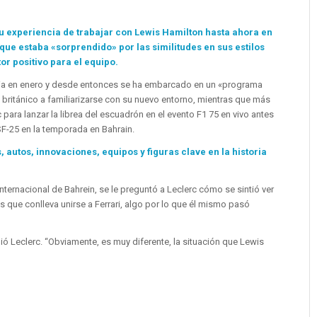
su experiencia de trabajar con Lewis Hamilton hasta ahora en
ue estaba «sorprendido» por las similitudes en sus estilos
r positivo para el equipo.
eria en enero y desde entonces se ha embarcado en un «programa
 británico a familiarizarse con su nuevo entorno, mientras que más
para lanzar la librea del escuadrón en el evento F1 75 en vivo antes
SF-25 en la temporada en Bahrain.
 autos, innovaciones, equipos y figuras clave en la historia
Internacional de Bahrein, se le preguntó a Leclerc cómo se sintió ver
que conlleva unirse a Ferrari, algo por lo que él mismo pasó
ó Leclerc. “Obviamente, es muy diferente, la situación que Lewis