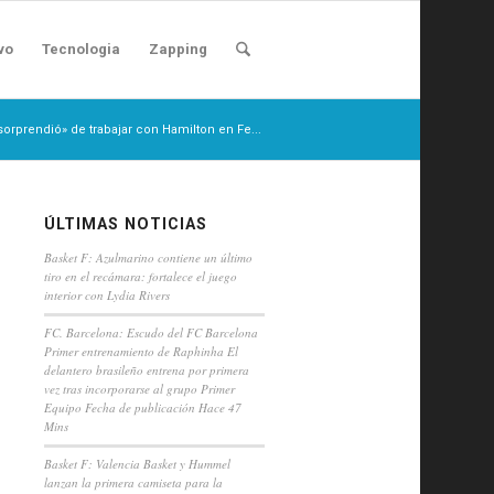
vo
Tecnologia
Zapping
«sorprendió» de trabajar con Hamilton en Fe...
ÚLTIMAS NOTICIAS
Basket F: Azulmarino contiene un último
tiro en el recámara: fortalece el juego
interior con Lydia Rivers
FC. Barcelona: Escudo del FC Barcelona
Primer entrenamiento de Raphinha El
delantero brasileño entrena por primera
vez tras incorporarse al grupo Primer
Equipo Fecha de publicación Hace 47
Mins
Basket F: Valencia Basket y Hummel
lanzan la primera camiseta para la