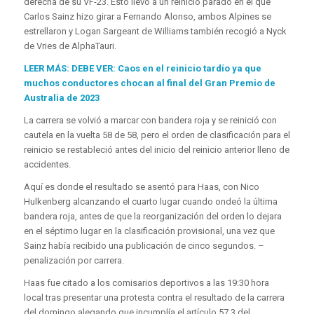
derecha de su VF-23. Esto llevó a un reinicio parado en el que
Carlos Sainz hizo girar a Fernando Alonso, ambos Alpines se
estrellaron y Logan Sargeant de Williams también recogió a Nyck
de Vries de AlphaTauri.
LEER MÁS: DEBE VER: Caos en el reinicio tardío ya que
muchos conductores chocan al final del Gran Premio de
Australia de 2023
La carrera se volvió a marcar con bandera roja y se reinició con
cautela en la vuelta 58 de 58, pero el orden de clasificación para el
reinicio se restableció antes del inicio del reinicio anterior lleno de
accidentes.
Aquí es donde el resultado se asentó para Haas, con Nico
Hulkenberg alcanzando el cuarto lugar cuando ondeó la última
bandera roja, antes de que la reorganización del orden lo dejara
en el séptimo lugar en la clasificación provisional, una vez que
Sainz había recibido una publicación de cinco segundos. –
penalización por carrera.
Haas fue citado a los comisarios deportivos a las 19:30 hora
local tras presentar una protesta contra el resultado de la carrera
del domingo alegando que incumplía el artículo 57.3 del