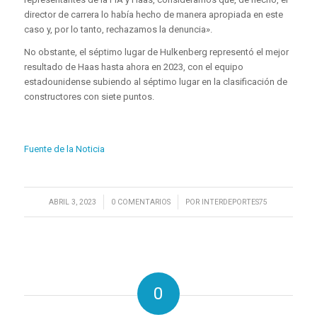
director de carrera lo había hecho de manera apropiada en este
caso y, por lo tanto, rechazamos la denuncia».
No obstante, el séptimo lugar de Hulkenberg representó el mejor
resultado de Haas hasta ahora en 2023, con el equipo
estadounidense subiendo al séptimo lugar en la clasificación de
constructores con siete puntos.
Fuente de la Noticia
/
/
ABRIL 3, 2023
0 COMENTARIOS
POR
INTERDEPORTES75
0