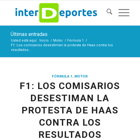
Últimas entradas
Usted está aquí:
Inicio
/
Motor
/
Fórmula 1
/
F1: Los comisarios desestiman la protesta de Haas contra los
resultados...
FÓRMULA 1
,
MOTOR
F1: LOS COMISARIOS
DESESTIMAN LA
PROTESTA DE HAAS
CONTRA LOS
RESULTADOS