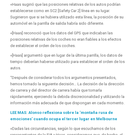
«Haas sugirió que las posiciones relativas de los autos podrían
establecerse como en SC2 [Safety Car 2] línea en su lugar.
Sugirieron que si se hubiera utilizado esta línea, la posición de su
automóvil en la parrilla de salida habría sido diferente.
«[Haas] reconoció que los datos del GPS que indicaban las
posiciones relativas de los coches no eran fiables a los efectos
de establecer el orden de los coches.
«[Haas] argumentó que en lugar de la última parrilla, los datos de
tiempo deberían haberse utilizado para establecer el orden de los
autos.
“Después de considerar todos los argumentos presentados,
hemos tomado la siguiente decisión… La decisión de la dirección
de carrera y del director de carrera había que tomarla
rápidamente; ejerciendo la debida discrecionalidad y utilizando la
información más adecuada de que dispongan en cada momento.
LEE MAS: Alonso reflexiona sobre la ‘montaña rusa de
emociones’ cuando ocupa el tercer lugar en Melbourne
«Dadas las circunstancias, según lo que escuchamos de los
representantes de la FIA y Haas, consideramos que, de hecho, el