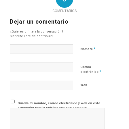
COMENTARIOS
Dejar un comentario
¿Quieres unirte a la conversación?
Siéntete libre de contribuir!
*
Nombre
Correo
*
electrónico
Web
Guarda mi nombre, correo electrónico y web en este
navegador para la próxima vez que comente.