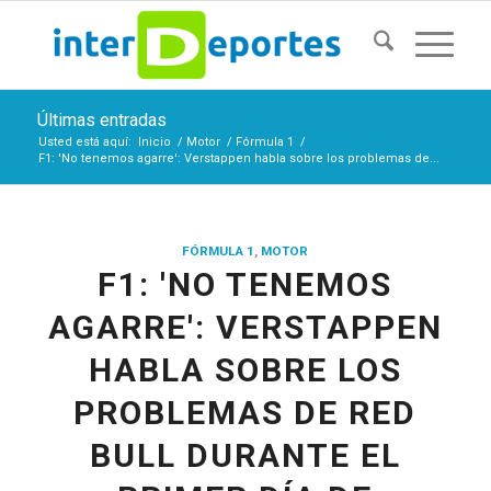
Últimas entradas
Usted está aquí:
Inicio
/
Motor
/
Fórmula 1
/
F1: 'No tenemos agarre': Verstappen habla sobre los problemas de...
FÓRMULA 1
,
MOTOR
F1: 'NO TENEMOS
AGARRE': VERSTAPPEN
HABLA SOBRE LOS
PROBLEMAS DE RED
BULL DURANTE EL