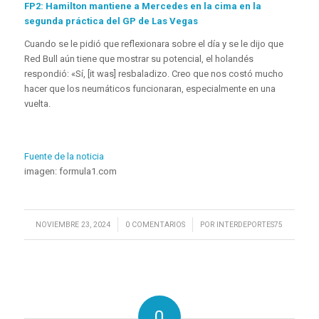
FP2: Hamilton mantiene a Mercedes en la cima en la
segunda práctica del GP de Las Vegas
Cuando se le pidió que reflexionara sobre el día y se le dijo que
Red Bull aún tiene que mostrar su potencial, el holandés
respondió: «Sí, [it was] resbaladizo. Creo que nos costó mucho
hacer que los neumáticos funcionaran, especialmente en una
vuelta.
Fuente de la noticia
imagen: formula1.com
/
/
NOVIEMBRE 23, 2024
0 COMENTARIOS
POR
INTERDEPORTES75
0