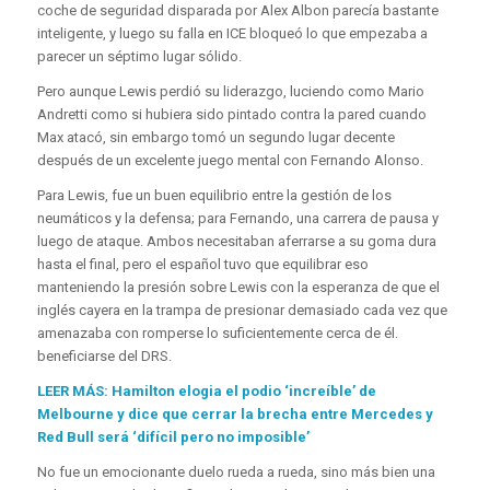
coche de seguridad disparada por Alex Albon parecía bastante
inteligente, y luego su falla en ICE bloqueó lo que empezaba a
parecer un séptimo lugar sólido.
Pero aunque Lewis perdió su liderazgo, luciendo como Mario
Andretti como si hubiera sido pintado contra la pared cuando
Max atacó, sin embargo tomó un segundo lugar decente
después de un excelente juego mental con Fernando Alonso.
Para Lewis, fue un buen equilibrio entre la gestión de los
neumáticos y la defensa; para Fernando, una carrera de pausa y
luego de ataque. Ambos necesitaban aferrarse a su goma dura
hasta el final, pero el español tuvo que equilibrar eso
manteniendo la presión sobre Lewis con la esperanza de que el
inglés cayera en la trampa de presionar demasiado cada vez que
amenazaba con romperse lo suficientemente cerca de él.
beneficiarse del DRS.
LEER MÁS: Hamilton elogia el podio ‘increíble’ de
Melbourne y dice que cerrar la brecha entre Mercedes y
Red Bull será ‘difícil pero no imposible’
No fue un emocionante duelo rueda a rueda, sino más bien una