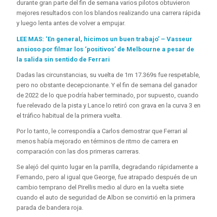
durante gran parte del fin de semana varios pilotos obtuvieron
mejores resultados con los blandos realizando una carrera rápida
y luego lenta antes de volver a empujar.
LEE MAS: ‘En general, hicimos un buen trabajo’ – Vasseur
ansioso por filmar los ‘positivos’ de Melbourne a pesar de
la salida sin sentido de Ferrari
Dadas las circunstancias, su vuelta de 1m 17.369s fue respetable,
pero no obstante decepcionante. Y el fin de semana del ganador
de 2022 de lo que podría haber terminado, por supuesto, cuando
fue relevado de la pista y Lance lo retiró con grava en la curva 3 en
el tráfico habitual de la primera vuelta.
Por lo tanto, le correspondía a Carlos demostrar que Ferrari al
menos había mejorado en términos de ritmo de carrera en
comparación con las dos primeras carreras.
Se alejó del quinto lugar en la parrilla, degradando rápidamente a
Fernando, pero al igual que George, fue atrapado después de un
cambio temprano del Pirellis medio al duro en la vuelta siete
cuando el auto de seguridad de Albon se convirtió en la primera
parada de bandera roja.