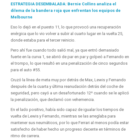
ESTRATEGIA DESEMBALADA: Bernie Collins analiza el
dilema de la bandera roja que enfrentan los equipos de
Melbourne
Eso lo dejó en el puesto 11, lo que provocó una recuperación
enérgica que lo vio volver a subir al cuarto lugar en la vuelta 25,
donde estaba para el tercer reinicio.
Pero ahí fue cuando todo salió mal, ya que entró demasiado
fuerte en la curva 1, se abrió de par en par y golpeó a Fernando en
el trompo, lo que resultó en una penalización de cinco segundos
para el auto #55.
Cruzó la línea de meta muy por detrás de Max, Lewis y Fernando
después de la cuarta y última reanudación detrás del coche de
seguridad, pero cayó a un desafortunado 12º cuando se le aplicó
la penalización, que declamó con vehemencia.
En el lado positivo, había sido capaz de igualar los tiempos de
vuelta de Lewis y Fernando, mientras se las arreglaba para
mantener sus neumáticos, por lo que Ferrari al menos podía estar
satisfecho de haber hecho un progreso decente en términos de
ritmo de carrera.