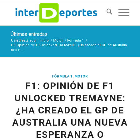
Últimas entradas
Usted está aquí:
Inicio
/
Motor
/
Fórmula 1
/
F1: Opinión de F1 Unlocked TREMAYNE: ¿Ha creado el GP de Australia
una n...
FÓRMULA 1
,
MOTOR
F1: OPINIÓN DE F1
UNLOCKED TREMAYNE:
¿HA CREADO EL GP DE
AUSTRALIA UNA NUEVA
ESPERANZA O