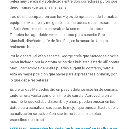
pelea muy cerebral y sofisticada entre dos corredores puros que
dieron varias vueltas a la manzana.
Los dos lo compararon con los viejos tiempos cuando formaban
equipo en McLaren, y me gustó la camaradería que mostraron en
la Sala Verde mientras esperaban la ceremonia del podio.
También fue agradable ver al talentoso pero suscrito Rob
Marshall, diseñador jefe de Red Bull, en la pasarela. Un tipo
realmente bueno.
Por lo general, el efervescente George creía que Mercedes podría
haber luchado por la victoria si los dos hubieran estado allí contra
Max. Los tiempos de vuelta pueden sugerir lo contrario, pero él
está en mejor posición que nadie para expresar esa opinión, por
lo que debe respetarse.
Es cierto que Mercedes dio un paso adelante este fin de semana,
tanto en una vuelta como en ritmo de carrera. Aprovecharon al
máximo lo que estaba disponible y ahora pueden buscar en los
datos para actualizar sus autos lo mejor que puedan hasta que la
actualización se active. Con suerte, no fue solo un pico
específico del circuito.
LEER MÁS: Mercedes ha dado ‘un buen paso’ en Melbourne,