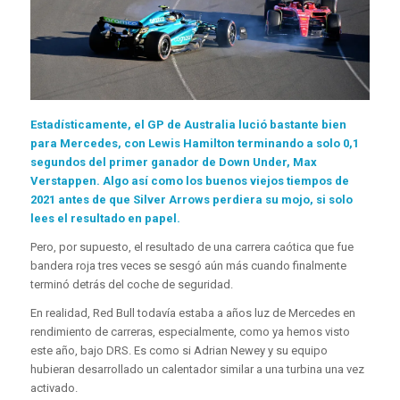
Estadísticamente, el GP de Australia lució bastante bien
para Mercedes, con Lewis Hamilton terminando a solo 0,1
segundos del primer ganador de Down Under, Max
Verstappen. Algo así como los buenos viejos tiempos de
2021 antes de que Silver Arrows perdiera su mojo, si solo
lees el resultado en papel.
Pero, por supuesto, el resultado de una carrera caótica que fue
bandera roja tres veces se sesgó aún más cuando finalmente
terminó detrás del coche de seguridad.
En realidad, Red Bull todavía estaba a años luz de Mercedes en
rendimiento de carreras, especialmente, como ya hemos visto
este año, bajo DRS. Es como si Adrian Newey y su equipo
hubieran desarrollado un calentador similar a una turbina una vez
activado.