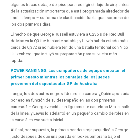
algunas tracas debajo del piso para redirigir el flujo de aire, antes
de la actualización importante que está programada alrededor de
Imola. tiempo – su forma de clasificación fue la gran sorpresa de
los dos primeros días.
El hecho de que George Russell estuviera a 0,236 s del Red Bull
de Max en la Q3 fue bastante notable, y Lewis habría estado más
cerca de 0,372 si no hubiera tenido una batalla territorial con Nico
Hulkenberg, que incluyó su preparación para su vuelta más
rápida.
POWER RANKINGS: Los compañeros de equipo empatan el
primer puesto mientras los puntajes de los jueces
provienen del espectacular GP de Australia
Luego, los dos autos negros lideraron la carrera. ¿Quién apostaría
por eso en función de su desempeño en las dos primeras
carreras? – George venció a un ligeramente cauteloso Max al salir
de la línea, y Lewis lo adelantó en un pequeño cambio de roles en
la curva 3 en esa vuelta inicial.
Al final, por supuesto, la primera bandera roja perjudicó a George
justo después de que una parada en boxes temprana bajo el