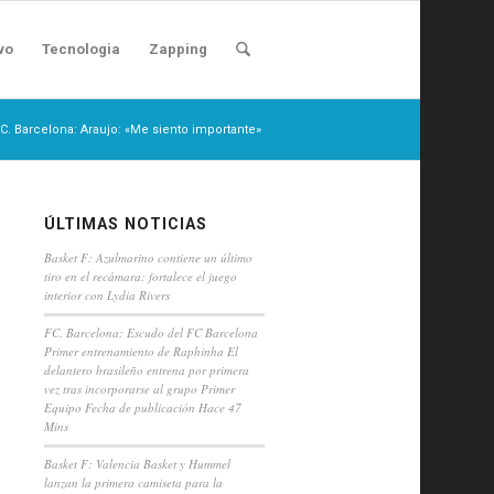
vo
Tecnologia
Zapping
C. Barcelona: Araujo: «Me siento importante»
ÚLTIMAS NOTICIAS
Basket F: Azulmarino contiene un último
tiro en el recámara: fortalece el juego
interior con Lydia Rivers
FC. Barcelona: Escudo del FC Barcelona
Primer entrenamiento de Raphinha El
delantero brasileño entrena por primera
vez tras incorporarse al grupo Primer
Equipo Fecha de publicación Hace 47
Mins
Basket F: Valencia Basket y Hummel
lanzan la primera camiseta para la