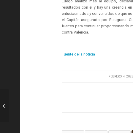
Luego analizó más al equipo, declar
resultados con él y hay una creencia e
entusiasmados y convencidos de que nos 
el Capitán asegurado por Blaugrana. O
fuertes para continuar proporcionando m
contra Valencia.
Fuente de la noticia
/
FEBRERO 4, 202
F1: Sauber para abrir el «Centro
Técnico» del Reino Unido como
Transición...