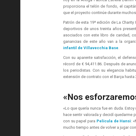
proporciona el telón de fondo, el capitán
que el proyecto continúe durante muchos
Patrón de esta 19ª edición de La Charity I
deportivos de unos treinta años presen
asociados con este libro de caridad, c
ganancias de este año van a la organiz
infantil de Villavecchia
Base
.
Con su aparente satisfacción, el defens
récord de € 94,411.86. Después de anunci
los periodistas. Con su elegancia habit
extensión de contrato con el Barça hasta 
«Nos esforzaremos
«Lo que quería nunca fue en duda. Estoy 
hace sentir valorada y decidí quedarme p
con su papel para
Película de Hansi
: 
mucho tiempo antes de volver a jugar con