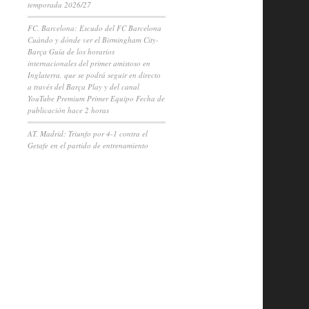
temporada 2026/27
FC. Barcelona: Escudo del FC Barcelona
Cuándo y dónde ver el Birmingham City-
Barça Guía de los horarios
internacionales del primer amistoso en
Inglaterra, que se podrá seguir en directo
a través del Barça Play y del canal
YouTube Premium Primer Equipo Fecha de
publicación hace 2 horas
AT. Madrid: Triunfo por 4-1 contra el
Getafe en el partido de entrenamiento