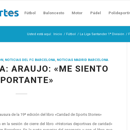
Inicio
Fútbol
Baloncesto
Motor
Pádel
Polideporti
Usted está aquí:
Inicio
/
Fútbol
/
La Liga Santander 1ª División
/
F
ÓN
,
NOTICIAS DEL FC BARCELONA
,
NOTICIAS MADRID BARCELONA
A: ARAUJO: «ME SIENTO
MPORTANTE»
ausura de la 19ª edición del libro «Caridad de Sports Stories»
a en la sesión de cierre del libro «Historias deportivas de caridad»
n Barcelona. En la parte superior del escenario y con el libro que