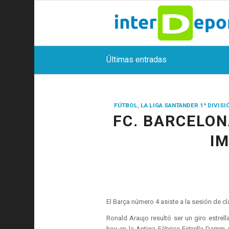
Últimas entradas
FÚTBOL
,
LA LIGA SANTANDER 1ª DIVISI
FC. BARCELON
I
El Barça número 4 asiste a la sesión de cl
Ronald Araujo resultó ser un giro estrell
hoy en la Antiga Fàbrica Estrella Damm e