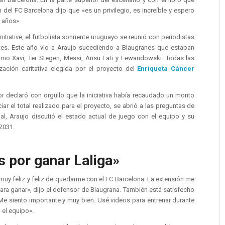
 del FC Barcelona dijo que «es un privilegio, es increíble y espero
 años».
nitiative, el futbolista sonriente uruguayo se reunió con periodistas
tes. Este año vio a Araujo sucediendo a Blaugranes que estaban
omo Xavi, Ter Stegen, Messi, Ansu Fati y Lewandowski. Todas las
ación caritativa elegida por el proyecto del
Enriqueta Cáncer
or declaró con orgullo que la iniciativa había recaudado un monto
ar el total realizado para el proyecto, se abrió a las preguntas de
ual, Araujo discutió el estado actual de juego con el equipo y su
2031.
 por ganar Laliga»
muy feliz y feliz de quedarme con el FC Barcelona. La extensión me
ara ganar», dijo el defensor de Blaugrana. También está satisfecho
«Me siento importante y muy bien. Usé videos para entrenar durante
 el equipo».