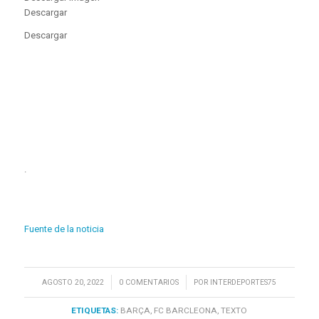
Descargar
Descargar
.
Fuente de la noticia
/
/
AGOSTO 20, 2022
0 COMENTARIOS
POR
INTERDEPORTES75
ETIQUETAS:
BARÇA
,
FC BARCLEONA
,
TEXTO