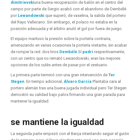
dimitrievski
una buena recuperación de balón en el centro del
campo por parte de Sergio acabó con el abandono de Dembélé
por
Lewandowski
que superó, de vaselina, la salida del portero
del Rayo Vallecano. Sin embargo, el polaco no estaba en la
posición adecuada y el árbitro anuló el gol por fuera de juego.
El equipo mantuvo la presión sobre la portería contraria,
amenazando en varias ocasiones la portería visitante, sin acabar
de romper la red. dos tiros
Dembélé
Sí
pedri
respectivamente,
con un centro que no remató Lewandowski, eran las mejores
opciones de los culés antes de pasar por el vestuario.
La primera parte terminó con una gran intervención de
Ter
Stegen
. En tiempo adicional,
Álvaro García
Plantaba cara al
portero alemán tras una buena jugada individual pero Ter Stegen
demostró su calidad bajo palos firmando una gran parada para
mantener la igualdad.
se mantiene la igualdad
La segunda parte empezó con el Barça intentando seguir el guión