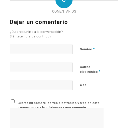
COMENTARIOS
Dejar un comentario
¿Quieres unirte a la conversación?
Siéntete libre de contribuir!
*
Nombre
Correo
*
electrónico
Web
Guarda mi nombre, correo electrónico y web en este
navegador para la próxima vez que comente.