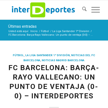
Últimas entradas
Usted está aquí:
Inicio
/
Fútbol
/
La Liga Santander 1ª División
/
FC Barcelona: Barça-Rayo Vallecano: Un punto de ventaja (0-0) – ...
FÚTBOL
,
LA LIGA SANTANDER 1ª DIVISIÓN
,
NOTICIAS DEL FC
BARCELONA
,
NOTICIAS MADRID BARCELONA
FC BARCELONA: BARÇA-
RAYO VALLECANO: UN
PUNTO DE VENTAJA (0-
0) – INTERDEPORTES