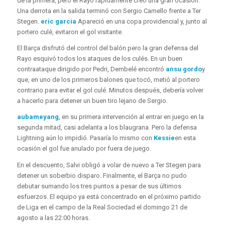
de la primera, pero el Rayo rápidamente creó una gran ocasión.
Una derrota en la salida terminó con Sergio Camello frente a Ter
Stegen.
eric garcia
Apareció en una copa providencial y, junto al
portero culé, evitaron el gol visitante.
El Barça disfrutó del control del balón pero la gran defensa del
Rayo esquivó todos los ataques de los culés. En un buen
contraataque dirigido por Pedri, Dembelé encontró
ansu gordo
y
que, en uno de los primeros balones que tocó, metió al portero
contrario para evitar el gol culé. Minutos después, debería volver
a hacerlo para detener un buen tiro lejano de Sergio.
aubameyang
, en su primera intervención al entrar en juego en la
segunda mitad, casi adelanta a los blaugrana. Pero la defensa
Lightning aún lo impidió. Pasaría lo mismo con
Kessie
en esta
ocasión el gol fue anulado por fuera de juego.
En el descuento, Salvi obligó a volar de nuevo a Ter Stegen para
detener un soberbio disparo. Finalmente, el Barça no pudo
debutar sumando los tres puntos a pesar de sus últimos
esfuerzos. El equipo ya está concentrado en el próximo partido
de Liga en el campo de la Real Sociedad el domingo 21 de
agosto a las 22:00 horas.