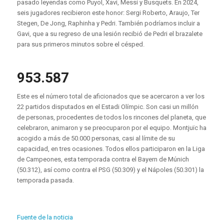
pasado leyendas como Puyol, Xavi, Messi y Busquets. En 2024,
seis jugadores recibieron este honor: Sergi Roberto, Araujo, Ter
Stegen, De Jong, Raphinha y Pedri. También podríamos incluir a
Gavi, que a su regreso de una lesión recibió de Pedri el brazalete
para sus primeros minutos sobre el césped.
953.587
Este es el número total de aficionados que se acercaron a ver los
22 partidos disputados en el Estadi Olímpic. Son casi un millón
de personas, procedentes de todos los rincones del planeta, que
celebraron, animaron y se preocuparon por el equipo. Montjuïc ha
acogido a más de 50.000 personas, casi al límite de su
capacidad, en tres ocasiones. Todos ellos participaron en la Liga
de Campeones, esta temporada contra el Bayern de Múnich
(50.312), así como contra el PSG (50.309) y el Nápoles (50.301) la
temporada pasada.
Fuente de la noticia