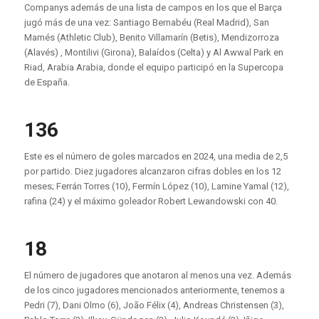
Companys además de una lista de campos en los que el Barça
jugó más de una vez: Santiago Bernabéu (Real Madrid), San
Mamés (Athletic Club), Benito Villamarín (Betis), Mendizorroza
(Alavés) , Montilivi (Girona), Balaídos (Celta) y Al Awwal Park en
Riad, Arabia Arabia, donde el equipo participó en la Supercopa
de España.
136
Este es el número de goles marcados en 2024, una media de 2,5
por partido. Diez jugadores alcanzaron cifras dobles en los 12
meses; Ferrán Torres (10), Fermín López (10), Lamine Yamal (12),
rafina
(24)
y el máximo goleador Robert Lewandowski con
40.
18
El número de jugadores que anotaron al menos una vez. Además
de los cinco jugadores mencionados anteriormente, tenemos a
Pedri (7), Dani Olmo (6), João Félix (4), Andreas Christensen (3),