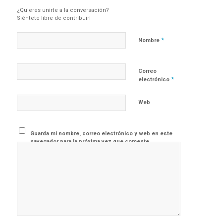
¿Quieres unirte a la conversación?
Siéntete libre de contribuir!
*
Nombre
Correo
*
electrónico
Web
Guarda mi nombre, correo electrónico y web en este
navegador para la próxima vez que comente.