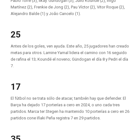
Pablo Torre (3), Ilkay.
Gündogan
(3), Julio
Koundé
(2), Iñigo
Martínez (2), Frenkie de Jong (2), Pau Víctor (2), Vitor Roque (2),
Alejandro Balde (1) y João Cancelo (1).
25
Antes de los goles, ven
ayuda
. Este año, 25 jugadores han
creado
metas para otros. Lamine Yamal lidera el camino con
16 seguido
de
rafina
el 13;
Koundé
el noveno;
Gündogan
el día 8 y Pedri el día
7.
17
El fútbol no se trata sólo de atacar, también hay que defender.
El
Barça ha dejado 17 porterías a cero en 2024, o uno cada tres
partidos. Marca
ter
Stegen ha mantenido 10 porterías a cero en 26
partidos con
e Iñaki Peña registra 7 en 29 partidos.
35