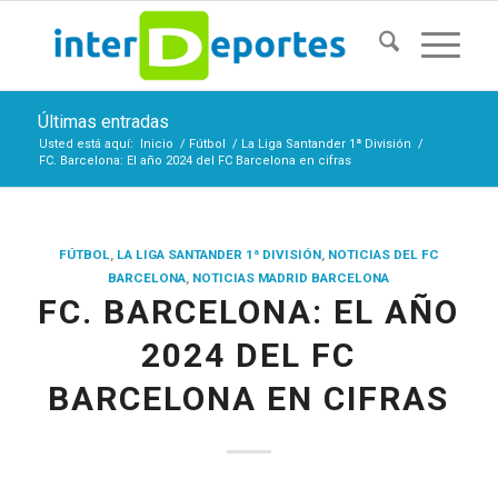
Últimas entradas
Usted está aquí:
Inicio
/
Fútbol
/
La Liga Santander 1ª División
/
FC. Barcelona: El año 2024 del FC Barcelona en cifras
FÚTBOL
,
LA LIGA SANTANDER 1ª DIVISIÓN
,
NOTICIAS DEL FC
BARCELONA
,
NOTICIAS MADRID BARCELONA
FC. BARCELONA: EL AÑO
2024 DEL FC
BARCELONA EN CIFRAS