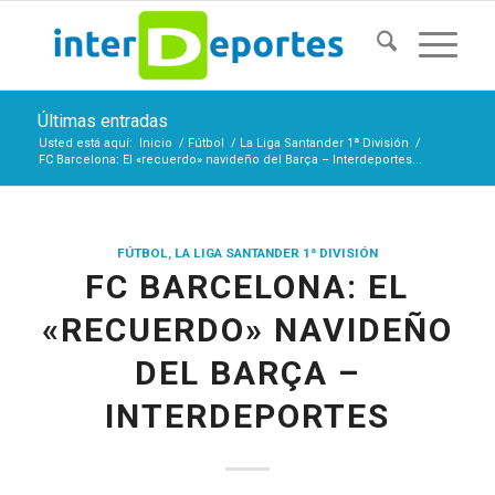
Últimas entradas
Usted está aquí:
Inicio
/
Fútbol
/
La Liga Santander 1ª División
/
FC Barcelona: El «recuerdo» navideño del Barça – Interdeportes...
FÚTBOL
,
LA LIGA SANTANDER 1ª DIVISIÓN
FC BARCELONA: EL
«RECUERDO» NAVIDEÑO
DEL BARÇA –
INTERDEPORTES