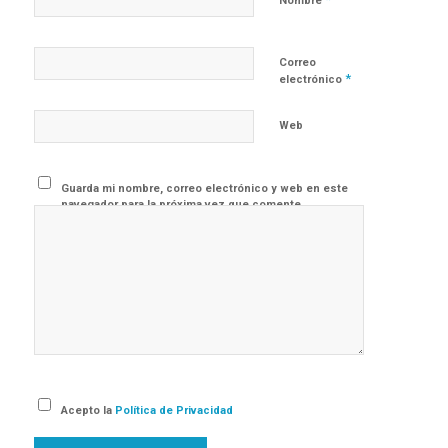
Nombre
Correo
*
electrónico
Web
Guarda mi nombre, correo electrónico y web en este
navegador para la próxima vez que comente.
Acepto la
Política de Privacidad