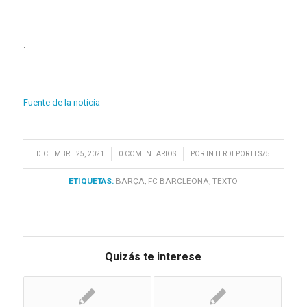
.
Fuente de la noticia
/
/
DICIEMBRE 25, 2021
0 COMENTARIOS
POR
INTERDEPORTES75
ETIQUETAS:
BARÇA
,
FC BARCLEONA
,
TEXTO
Quizás te interese