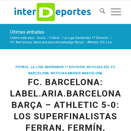
Últimas entradas
Usted está aquí:
Inicio
/
Fútbol
/
La Liga Santander 1ª División
/
FC. Barcelona: label.aria.barcelonabadge Barça – Athletic 5-0: Los ...
FÚTBOL
,
LA LIGA SANTANDER 1ª DIVISIÓN
,
NOTICIAS DEL FC
BARCELONA
,
NOTICIAS MADRID BARCELONA
FC. BARCELONA:
LABEL.ARIA.BARCELONAB
BARÇA – ATHLETIC 5-0:
LOS SUPERFINALISTAS
FERRAN, FERMÍN,