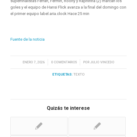
superfinalistas Ferran, Fermín, Roony y Raphinha (2) marcan los
goles y el equipo de Hansi Flick avanza a la final del domingo con
el primer equipo label.aria.clock Hace 25 min
Fuente de la noticia
/
/
ENERO 7, 2026
0 COMENTARIOS
POR
JULIO VINCEDO
ETIQUETAS:
TEXTO
Quizás te interese