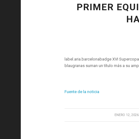
PRIMER EQU
HA
label.aria.barcelonabadge XVI Supercopa d
blaugranas suman un título más a su ampl
Fuente de la noticia
/
ENERO 12, 2026