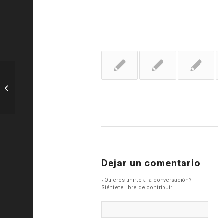
R. Madrid: Courtois: “Los detalles
estuvieron en nuestra contra”
Dejar un comentario
¿Quieres unirte a la conversación?
Siéntete libre de contribuir!