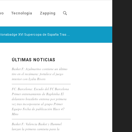
vo
Tecnologia
Zapping
celonabadge XVI Supercopa de España Tras ...
ÚLTIMAS NOTICIAS
Basket F: Azulmarino contiene un último
tiro en el recámara: fortalece el juego
interior con Lydia Rivers
FC. Barcelona: Escudo del FC Barcelona
Primer entrenamiento de Raphinha El
delantero brasileño entrena por primera
vez tras incorporarse al grupo Primer
Equipo Fecha de publicación Hace 47
Mins
Basket F: Valencia Basket y Hummel
lanzan la primera camiseta para la