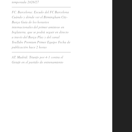
temporada 2026/27
FC. Barcelona: Escudo del FC Barcelona
Cuándo y dónde ver el Birmingham City-
Barça Guía de los horarios
internacionales del primer amistoso en
Inglaterra, que se podrá seguir en directo
a través del Barça Play y del canal
YouTube Premium Primer Equipo Fecha de
publicación hace 2 horas
AT. Madrid: Triunfo por 4-1 contra el
Getafe en el partido de entrenamiento