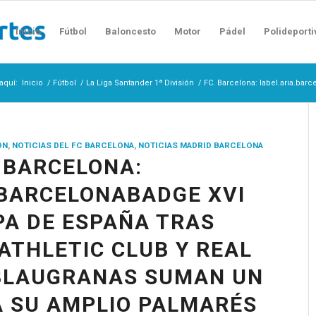
Inicio
Fútbol
Baloncesto
Motor
Pádel
Polideporti
aquí:
Inicio
/
Fútbol
/
La Liga Santander 1ª División
/
FC. Barcelona: label.aria.bar
ÓN
,
NOTICIAS DEL FC BARCELONA
,
NOTICIAS MADRID BARCELONA
. BARCELONA:
.BARCELONABADGE XVI
A DE ESPAÑA TRAS
ATHLETIC CLUB Y REAL
 BLAUGRANAS SUMAN UN
A SU AMPLIO PALMARÉS