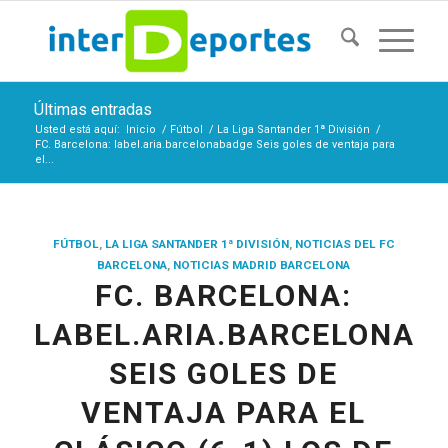
Últimas entradas
Usted está aquí:
Inicio
/
Fútbol
/
La Liga Santander 1ª División
/
FC. Barcelona: label.aria.barcelonabadge Seis goles de ventaja para
el...
FÚTBOL
,
LA LIGA SANTANDER 1ª DIVISIÓN
,
NOTICIAS DEL FC
BARCELONA
,
NOTICIAS MADRID BARCELONA
FC. BARCELONA:
LABEL.ARIA.BARCELONAB
SEIS GOLES DE
VENTAJA PARA EL