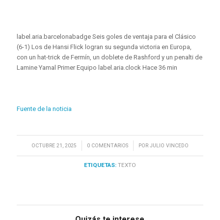
label.aria.barcelonabadge Seis goles de ventaja para el Clásico
(6-1) Los de Hansi Flick logran su segunda victoria en Europa,
con un hat-trick de Fermín, un doblete de Rashford y un penalti de
Lamine Yamal Primer Equipo label.aria.clock Hace 36 min
Fuente de la noticia
/
/
OCTUBRE 21, 2025
0 COMENTARIOS
POR
JULIO VINCEDO
ETIQUETAS:
TEXTO
Quizás te interese