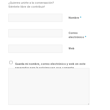
¿Quieres unirte a la conversación?
Siéntete libre de contribuir!
*
Nombre
Correo
*
electrónico
Web
Guarda mi nombre, correo electrónico y web en este
navegador para la próxima vez que comente.