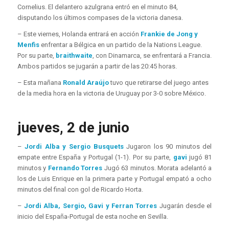
Cornelius. El delantero azulgrana entró en el minuto 84,
disputando los últimos compases de la victoria danesa.
– Este viernes, Holanda entrará en acción
Frankie de Jong y
Menfis
enfrentar a Bélgica en un partido de la Nations League.
Por su parte,
braithwaite
, con Dinamarca, se enfrentará a Francia.
Ambos partidos se jugarán a partir de las 20:45 horas.
– Esta mañana
Ronald Araújo
tuvo que retirarse del juego antes
de la media hora en la victoria de Uruguay por 3-0 sobre México.
jueves, 2 de junio
–
Jordi Alba y Sergio Busquets
Jugaron los 90 minutos del
empate entre España y Portugal (1-1). Por su parte,
gavi
jugó 81
minutos y
Fernando Torres
Jugó 63 minutos. Morata adelantó a
los de Luis Enrique en la primera parte y Portugal empató a ocho
minutos del final con gol de Ricardo Horta.
–
Jordi Alba, Sergio, Gavi y Ferran Torres
Jugarán desde el
inicio del España-Portugal de esta noche en Sevilla.