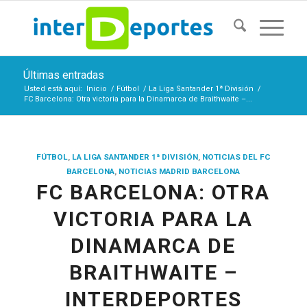
Últimas entradas
Usted está aquí:
Inicio
/
Fútbol
/
La Liga Santander 1ª División
/
FC Barcelona: Otra victoria para la Dinamarca de Braithwaite –...
FÚTBOL
,
LA LIGA SANTANDER 1ª DIVISIÓN
,
NOTICIAS DEL FC
BARCELONA
,
NOTICIAS MADRID BARCELONA
FC BARCELONA: OTRA
VICTORIA PARA LA
DINAMARCA DE
BRAITHWAITE –
INTERDEPORTES