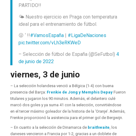
PARTIDO!!
🌤️ Nuestro ejercicio en Praga con temperatura
ideal para el entrenamiento de fútbol.
😜 ‘ !!
#VamosEspaña
|
#LigaDeNaciones
pic.twitter.com/vLh3eRKWeD
– Selección de fútbol de España (@SeFutbol)
4
de junio de 2022
viernes, 3 de junio
– La selección holandesa venció a Bélgica (1-4) con buena
presencia del Barça:
Frenkie de Jong y Memphis Depay
Fueron
titulares y jugaron los 90 minutos. Además, el delantero culé
marcó dos goles y ya suma 41 con la selección, convirtiéndose
en el tercer máximo goleador de la historia de la ‘Oranje’. Además,
Frenkie proporcionó la asistencia para el primer gol de Bergwijn.
– En cuanto a la selección de Dinamarca de
braithwaite
, los
daneses vencieron a Francia por 1-2, gracias a un doblete de