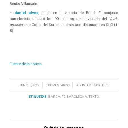
Benito Villamarín.
–
daniel alves
, titular en la victoria de Brasil. El conjunto
barcelonista disputó los 90 minutos de la victoria del
Verde
amarillo
ante Corea del Sur en un amistoso disputado en Seúl (1-
5).
.
Fuente de la noticia
/
/
JUNIO 8, 2022
0 COMENTARIOS
POR
INTERDEPORTES75
ETIQUETAS:
BARÇA
,
FC BARCLEONA
,
TEXTO