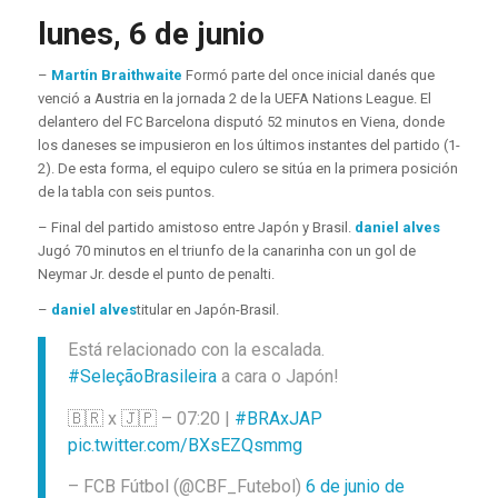
lunes, 6 de junio
–
Martín Braithwaite
Formó parte del once inicial danés que
venció a Austria en la jornada 2 de la UEFA Nations League. El
delantero del FC Barcelona disputó 52 minutos en Viena, donde
los daneses se impusieron en los últimos instantes del partido (1-
2). De esta forma, el equipo culero se sitúa en la primera posición
de la tabla con seis puntos.
– Final del partido amistoso entre Japón y Brasil.
daniel alves
Jugó 70 minutos en el triunfo de la canarinha con un gol de
Neymar Jr. desde el punto de penalti.
–
daniel alves
titular en Japón-Brasil.
Está relacionado con la escalada.
#SeleçãoBrasileira
a cara o Japón!
🇧🇷 x 🇯🇵 – 07:20 |
#BRAxJAP
pic.twitter.com/BXsEZQsmmg
– FCB Fútbol (@CBF_Futebol)
6 de junio de