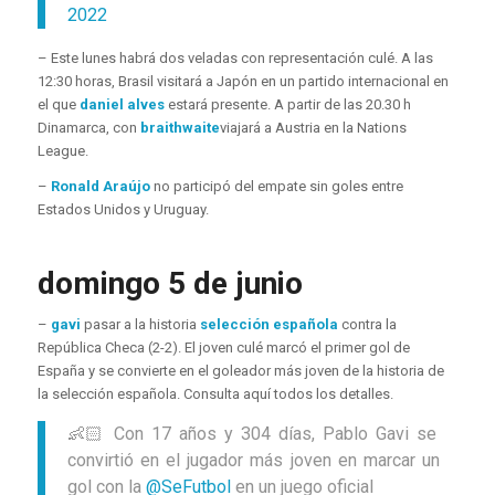
2022
– Este lunes habrá dos veladas con representación culé. A las
12:30 horas, Brasil visitará a Japón en un partido internacional en
el que
daniel alves
estará presente. A partir de las 20.30 h
Dinamarca, con
braithwaite
viajará a Austria en la Nations
League.
–
Ronald Araújo
no participó del empate sin goles entre
Estados Unidos y Uruguay.
domingo 5 de junio
–
gavi
pasar a la historia
selección española
contra la
República Checa (2-2). El joven culé marcó el primer gol de
España y se convierte en el goleador más joven de la historia de
la selección española. Consulta aquí todos los detalles.
👶🏻 Con 17 años y 304 días, Pablo Gavi se
convirtió en el jugador más joven en marcar un
gol con la
@SeFutbol
en un juego oficial