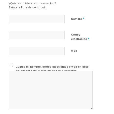
¿Quieres unirte a la conversación?
Siéntete libre de contribuir!
*
Nombre
Correo
*
electrónico
Web
Guarda mi nombre, correo electrónico y web en este
navegador para la próxima vez que comente.