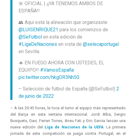
🚨 OFICIAL | ¡¡YA TENEMOS AMBOS DE
ESPAÑA!!
👥 Aquí está la alineación que organizaste
@LUISENRIQUE21
para los comienzos de
@SeFutbol
en esta edición de
#LigaDeNaciones
en vista de
@selecaportugal
en Sevilla.
🔥 EN FUEGO AHORA CON USTEDES, EL
EQUIPO!!
#VamosEspaña
pic.twitter.com/hkgOR3Nh50
– Selección de fútbol de España (@SeFutbol)
2
de junio de 2022
– A las 20:45 horas, le toca el turno al equipo más representado
del Barça en esta ventana internacional. Jordi Alba, Sergio
Busquets, Gavi, Ferran Torres, Ansu Fati y Eric Garcia lanzan una
nueva edición del
Liga de Naciones de la UEFA
. La primera
jornada de esta competición se juega contra Portugal, en el