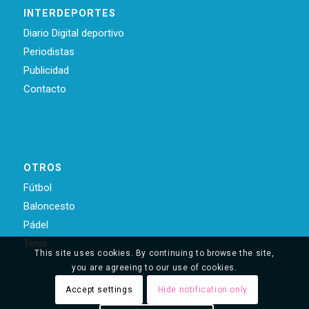
INTERDEPORTES
Diario Digital deportivo
Periodistas
Publicidad
Contacto
OTROS
Fútbol
Baloncesto
Pádel
Ténis
This site uses cookies. By continuing to browse the site,
you are agreeing to our use of cookies.
Accept settings
Hide notification only