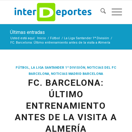
Últimas entradas
Usted está aquí:
Inicio
/
Fútbol
/
La Liga Santander 1ª División
/
FC. Barcelona: Último entrenamiento antes de la visita a Almería
FÚTBOL
,
LA LIGA SANTANDER 1ª DIVISIÓN
,
NOTICIAS DEL FC
BARCELONA
,
NOTICIAS MADRID BARCELONA
FC. BARCELONA:
ÚLTIMO
ENTRENAMIENTO
ANTES DE LA VISITA A
ALMERÍA