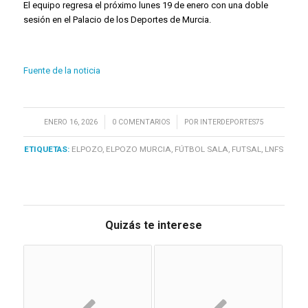
El equipo regresa el próximo lunes 19 de enero con una doble
sesión en el Palacio de los Deportes de Murcia.
Fuente de la noticia
/
/
ENERO 16, 2026
0 COMENTARIOS
POR
INTERDEPORTES75
ETIQUETAS:
ELPOZO
,
ELPOZO MURCIA
,
FÚTBOL SALA
,
FUTSAL
,
LNFS
Quizás te interese