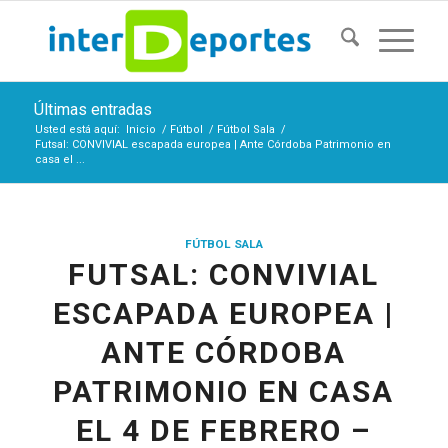
Últimas entradas
Usted está aquí:
Inicio
/
Fútbol
/
Fútbol Sala
/
Futsal: CONVIVIAL escapada europea | Ante Córdoba Patrimonio en
casa el ...
FÚTBOL SALA
FUTSAL: CONVIVIAL
ESCAPADA EUROPEA |
ANTE CÓRDOBA
PATRIMONIO EN CASA
EL 4 DE FEBRERO –