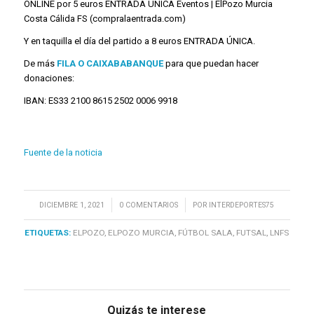
ONLINE por 5 euros ENTRADA ÚNICA
Eventos | ElPozo Murcia
Costa Cálida FS (compralaentrada.com)
Y en taquilla el día del partido a 8 euros ENTRADA ÚNICA.
De más
FILA O CAIXABABANQUE
para que puedan hacer
donaciones:
IBAN: ES33 2100 8615 2502 0006 9918
Fuente de la noticia
/
/
DICIEMBRE 1, 2021
0 COMENTARIOS
POR
INTERDEPORTES75
ETIQUETAS:
ELPOZO
,
ELPOZO MURCIA
,
FÚTBOL SALA
,
FUTSAL
,
LNFS
Quizás te interese