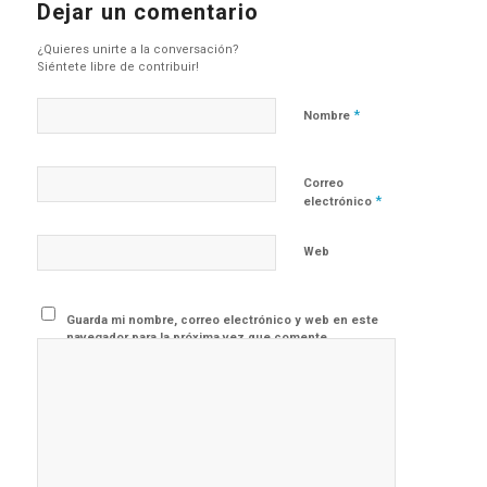
Dejar un comentario
¿Quieres unirte a la conversación?
Siéntete libre de contribuir!
*
Nombre
Correo
*
electrónico
Web
Guarda mi nombre, correo electrónico y web en este
navegador para la próxima vez que comente.