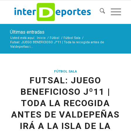
Últimas entradas
Usted está aquí:
Inicio
/
Fútbol
/
Fútbol Sala
/
Futsal: JUEGO BENEFICIOSO Jº11 | Toda la recogida antes de
Valdepeñas i...
FÚTBOL SALA
FUTSAL: JUEGO
BENEFICIOSO Jº11 |
TODA LA RECOGIDA
ANTES DE VALDEPEÑAS
IRÁ A LA ISLA DE LA