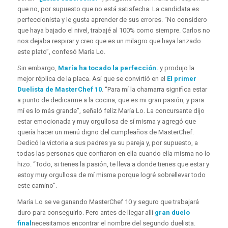
que no, por supuesto que no está satisfecha. La candidata es
perfeccionista y le gusta aprender de sus errores. “No considero
que haya bajado el nivel, trabajé al 100% como siempre. Carlos no
nos dejaba respirar y creo que es un milagro que haya lanzado
este plato”, confesó María Lo.
Sin embargo,
María ha tocado la perfección.
y produjo la
mejor réplica de la placa. Así que se convirtió en el
El primer
Duelista de MasterChef 10
. “Para mí la chamarra significa estar
a punto de dedicarme a la cocina, que es mi gran pasión, y para
mí es lo más grande”, señaló feliz María Lo. La concursante dijo
estar emocionada y muy orgullosa de sí misma y agregó que
quería hacer un menú digno del cumpleaños de MasterChef.
Dedicó la victoria a sus padres ya su pareja y, por supuesto, a
todas las personas que confiaron en ella cuando ella misma no lo
hizo. “Todo, si tienes la pasión, te lleva a donde tienes que estar y
estoy muy orgullosa de mí misma porque logré sobrellevar todo
este camino”.
María Lo se ve ganando MasterChef 10 y seguro que trabajará
duro para conseguirlo. Pero antes de llegar allí
gran duelo
final
necesitamos encontrar el nombre del segundo duelista.