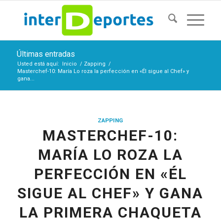
Últimas entradas
Usted está aquí:
Inicio
/
Zapping
/
Masterchef-10: María Lo roza la perfección en «Él sigue al Chef» y
gana...
ZAPPING
MASTERCHEF-10:
MARÍA LO ROZA LA
PERFECCIÓN EN «ÉL
SIGUE AL CHEF» Y GANA
LA PRIMERA CHAQUETA