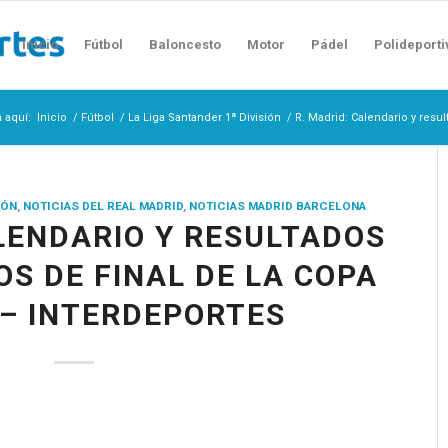
Inicio
Fútbol
Baloncesto
Motor
Pádel
Polideporti
 aquí:
Inicio
/
Fútbol
/
La Liga Santander 1ª División
/
R. Madrid: Calendario y resul
IÓN
,
NOTICIAS DEL REAL MADRID
,
NOTICIAS MADRID BARCELONA
ALENDARIO Y RESULTADOS
OS DE FINAL DE LA COPA
 – INTERDEPORTES