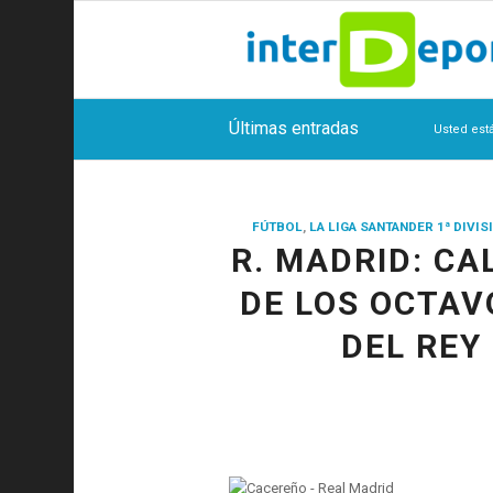
Últimas entradas
Usted está
FÚTBOL
,
LA LIGA SANTANDER 1ª DIVIS
R. MADRID: C
DE LOS OCTAV
DEL REY