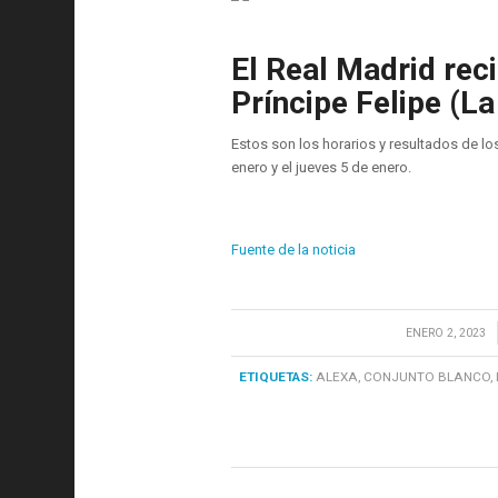
El Real Madrid rec
Príncipe Felipe (La
Estos son los horarios y resultados de lo
enero y el jueves 5 de enero.
Fuente de la noticia
/
ENERO 2, 2023
ETIQUETAS:
ALEXA
,
CONJUNTO BLANCO
,