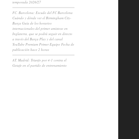
temporada 2026/27
FC. Barcelona: Escudo del FC Barcelona
Cuándo y dónde ver el Birmingham City-
Barça Guía de los horarios
internacionales del primer amistoso en
Inglaterra, que se podrá seguir en directo
a través del Barça Play y del canal
YouTube Premium Primer Equipo Fecha de
publicación hace 2 horas
AT. Madrid: Triunfo por 4-1 contra el
Getafe en el partido de entrenamiento