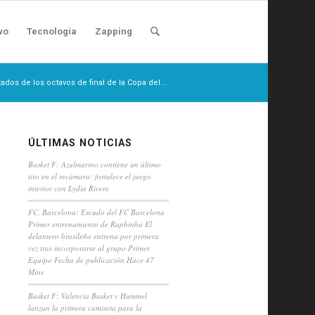
vo
Tecnologia
Zapping
tados de los octavos de final de la Copa del...
ÚLTIMAS NOTICIAS
Basket F: Azulmarino contiene un último
tiro en el recámara: fortalece el juego
interior con Lydia Rivers
FC. Barcelona: Escudo del FC Barcelona
Primer entrenamiento de Raphinha El
delantero brasileño entrena por primera
vez tras incorporarse al grupo Primer
Equipo Fecha de publicación Hace 47
Mins
Basket F: Valencia Basket y Hummel
lanzan la primera camiseta para la