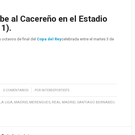
ibe al Cacereño en el Estadio
 1).
s octavos de final del
Copa del Rey
celebrada entre el martes 3 de
/
0 COMENTARIOS
POR
INTERDEPORTES75
LA LIGA
,
MADRID
,
MERENGUES
,
REAL MADRID
,
SANTIAGO BERNABEU