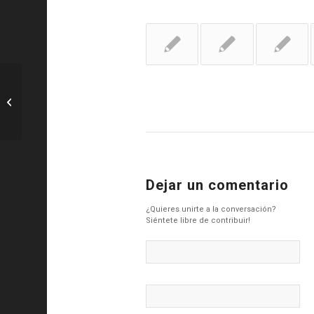
SEvilla: ACUERDO CON OGC NICE
PARA LA RESCISIÓN DEL CONTRATO
DOLBERG –...
Dejar un comentario
¿Quieres unirte a la conversación?
Siéntete libre de contribuir!